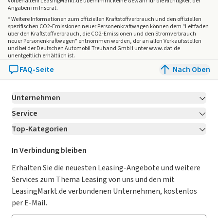
vorbehalten! LeasingMarkt.de übernimmt keine Gewähr für die Richtigkeit der
Angaben im Inserat.
* Weitere Informationen zum offiziellen Kraftstoffverbrauch und den offiziellen
spezifischen CO2-Emissionen neuer Personenkraftwagen können dem "Leitfaden
über den Kraftstoffverbrauch, die CO2-Emissionen und den Stromverbrauch
neuer Personenkraftwagen" entnommen werden, der an allen Verkaufsstellen
und bei der Deutschen Automobil Treuhand GmbH unter www.dat.de
unentgeltlich erhältlich ist.
FAQ-Seite
Nach Oben
Unternehmen
Service
Über LeasingMarkt.de
Top-Kategorien
Kontakt
Karriere
Jetzt bewerben!
Leasing Deals
Ratgeber
Für Händler
In Verbindung bleiben
Gebrauchtwagen Leasing
Magazin
Kooperation mit AutoScout24
Erhalten Sie die neuesten Leasing-Angebote und weitere
Services zum Thema Leasing von uns und den mit
Leasing ohne Anzahlung
Datenschutz-Einstellungen
AGB
LeasingMarkt.de verbundenen Unternehmen, kostenlos
E-Auto Leasing
So funktioniert’s
Datenschutz
per E-Mail.
Privatleasing