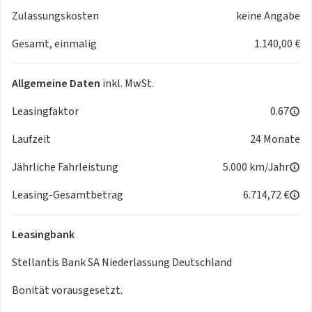
Dieses Fahrzeug wird systembedingt als „gebraucht“
Zulassungskosten
keine Angabe
geführt. Es handelt sich um einen
Vorführwagen
, welche
häufig sehr geringe Laufleistungen aufweisen und
Gesamt, einmalig
1.140,00 €
typischerweise zu Präsentations- und Probefahrzwecken
genutzt werden. Bei Rückfragen zum genauen KM-Stand,
Allgemeine Daten
inkl. MwSt.
wenden Sie sich bitte an Autohaus Böttche GmbH.
Bitte fragen Sie das Fahrzeug nur bei wirklichem
Leasingfaktor
0.67
Interesse an.
Laufzeit
24 Monate
Jährliche Fahrleistung
5.000 km/Jahr
Leasing-Gesamtbetrag
6.714,72 €
Leasingbank
Stellantis Bank SA Niederlassung Deutschland
Bonität vorausgesetzt.