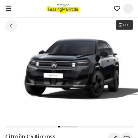
1
/
10
Citroën C5 Aircross