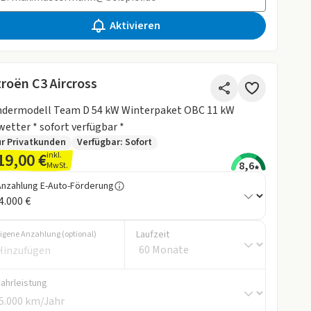
Aktivieren
troën C3 Aircross
ndermodell Team D 54 kW Winterpaket OBC 11 kW
wetter * sofort verfügbar *
r Privatkunden
Verfügbar: Sofort
19,00 €
inkl.
8,6
MwSt.
Anzahlung E-Auto-Förderung
Laufzeit
igene Anzahlung (optional)
Fahrleistung