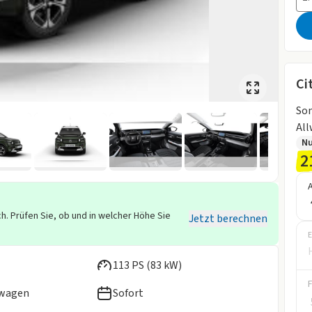
Ci
So
All
Nu
2
h. Prüfen Sie, ob und in welcher Höhe Sie
Jetzt berechnen
E
113 PS (83 kW)
ewagen
Sofort