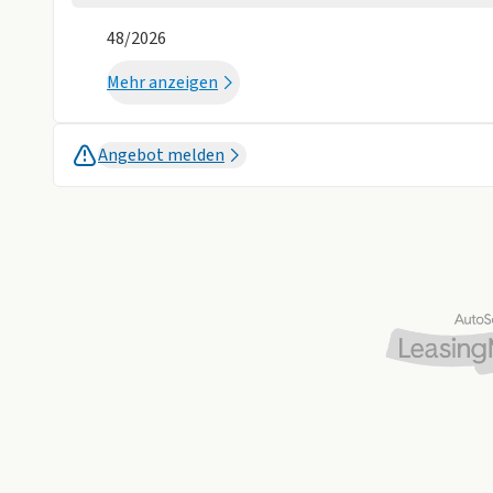
Reifendruckkontrollsystem
Rückfahrkame
48/2026
Spurhalteassistent
Totwinkel-Ass
Mehr anzeigen
Sonstige
Alufelgen
Dachreling
Angebot melden
Isofix
Metalliclackie
Weniger anzei