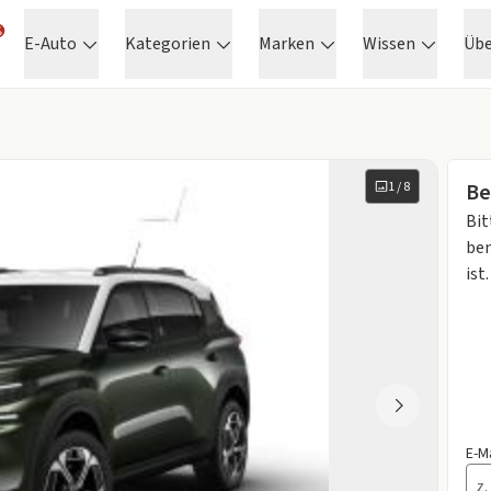
E-Auto
Kategorien
Marken
Wissen
Üb
1
/
8
Be
Bit
ben
ist.
E-M