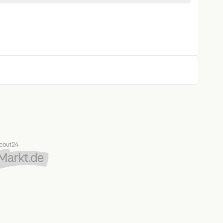
ra
istent
rung
gen