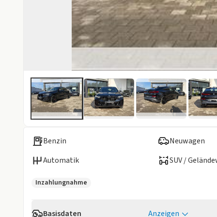
Benzin
Neuwagen
Automatik
SUV / Geländ
Inzahlungnahme
Basisdaten
Anzeigen