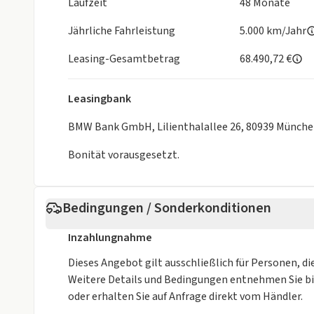
Laufzeit
48 Monate
Adaptiver LED-Scheinwerfer
Fernlichtassistent
Jährliche Fahrleistung
5.000 km/Jahr
Active Protection
DAB-Tuner
Leasing-Gesamtbetrag
68.490,72 €
Teleservices
Gesetzlicher Notruf
Leasingbank
ConnectedDrive Services
Connected Package Professional
BMW Bank GmbH, Lilienthalallee 26, 80939 Münch
Ablage für Wireless Charging
Bonität vorausgesetzt.
Personal eSIM
M Lederlenkrad
M Aerodynamikpaket
Bedingungen / Sonderkonditionen
M Hochglanz Shadow Line
Ölwartungsintervall 30000 km / 24 Monate
Inzahlungnahme
Aktiver Fußgängerschutz
Dieses Angebot gilt ausschließlich für Personen, di
Weitere Details und Bedingungen entnehmen Sie b
oder erhalten Sie auf Anfrage direkt vom Händler.