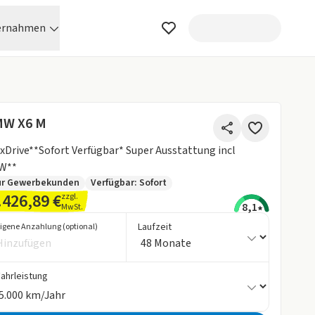
ernahmen
W X6 M
 xDrive**Sofort Verfügbar* Super Ausstattung incl
W**
ur Gewerbekunden
Verfügbar: Sofort
.426,89 €
zzgl.
8,1
MwSt.
Laufzeit
igene Anzahlung (optional)
Fahrleistung