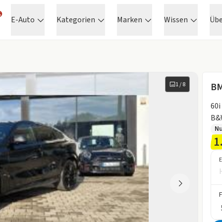
E-Auto
Kategorien
Marken
Wissen
Üb
1
/
8
BM
60i
B&
N
1
E