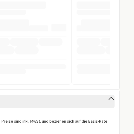
r
ay
ystem
ung
pomat
ag
Preise sind inkl. MwSt. und beziehen sich auf die Basis-Rate
inten