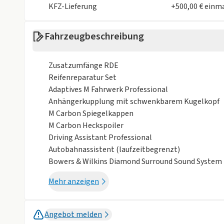
KFZ-Lieferung
+500,00 € einm
Einparkhilfe Kamera 360 Grad
Einparkhilfe 
Fahrzeugbeschreibung
Einparkhilfe seitlich
Einparkhilfe s
Einparkhilfe vorne
ESP
Zusatzumfänge RDE
Fahrer-Airbag
LED Scheinwer
Reifenreparatur Set
Adaptives M Fahrwerk Professional
LED Tagfahrlicht
Müdigkeits-W
Anhängerkupplung mit schwenkbarem Kugelkopf
M Carbon Spiegelkappen
Nachtsicht-Assistent
Nebelscheinwe
M Carbon Heckspoiler
Notbremsassistent
Reifendruckko
Driving Assistant Professional
Autobahnassistent (laufzeitbegrenzt)
Rückfahrkamera
Spurhalteassi
Bowers & Wilkins Diamond Surround Sound System
M Dachhimmel Alcantara anthrazit
Totwinkel-Assistent
Mehr anzeigen
Travel Paket
Sonstige
Panorama-Glasdach Sky Lounge
Sonnenschutzrollo für hintere Türseitenscheiben
Anhängerkupplung
Dachreling
Angebot melden
Gepäckraumpaket