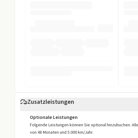
Technik
Bluetooth
Bordcompute
DAB-Radio
HeadUp-Displ
Multifunktionslenkrad
Navigationss
Soundsystem
Sprachsteuer
Start/Stop-Automatik
Touchscreen
USB
Sicherheit
ABS
Abstandstem
Zusatzleistungen
Alarmanlage
Allradantrieb
Optionale Leistungen
ASR
Beifahrer-Airb
Folgende Leistungen können Sie optional hinzubuchen. Alle 
von 48 Monaten und 5.000 km/Jahr.
Einparkhilfe
Einparkhilfe h