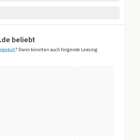
wagen
rad
.de beliebt
rheber
Angebot
? Dann könnten auch folgende Leasing
irschwarz
ung
 erweiterte
ung 'Merino'
sung
Zentralverr.
inten
gen