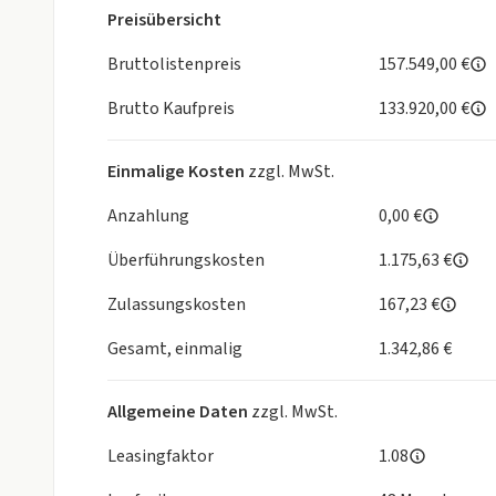
Massagefunktion vorn
Preisübersicht
Steuerung EfficientDynamics
M Sportabgasanlage
Bruttolistenpreis
157.549,00 €
Radschraubensicherung
Brutto Kaufpreis
133.920,00 €
M Sportdifferenzial
Reifendruck-Kontrolle
Integral-Aktivlenkung
Einmalige Kosten
zzgl. MwSt.
Alarmanlage
Komfortzugang
Anzahlung
0,00 €
M Sportpaket Pro
Überführungskosten
1.175,63 €
M Sportbremse, rot hochglänzend
M Leuchten Shadow Line
Zulassungskosten
167,23 €
M Sicherheitsgurte
M Hochglanz Shadow Line mit erweiterten Umfän
Gesamt, einmalig
1.342,86 €
Sonnenschutzverglasung
Fußmatten in Velours
Allgemeine Daten
zzgl. MwSt.
Warndreieck und Verbandkasten
Erweitertes Außenspiegelpaket
Leasingfaktor
1.08
Ambientes Licht