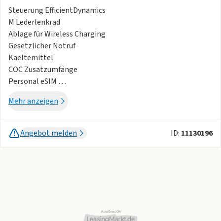
Steuerung EfficientDynamics
M Lederlenkrad
Ablage für Wireless Charging
Gesetzlicher Notruf
Kaeltemittel
COC Zusatzumfänge
Personal eSIM
Warndreieck und Verbandkasten
Mehr anzeigen
M Hochglanz Shadow Line
EU spezifische Umfänge
Active Guard
Angebot melden
ID:
11130196
Fernlichtassistent
Aktiver Fussgängerschutz
Erweitertes Außenspiegelpaket
Connected Package Professional
Abgasnorm EU6 RDE II
Adaptives M Fahrwerk
Reifendruck-Kontrolle