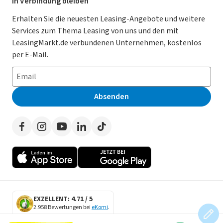
Für Händler
In Verbindung bleiben
Gebrauchtwagen Leasing
Magazin
Kooperation mit AutoScout24
Erhalten Sie die neuesten Leasing-Angebote und weitere
Services zum Thema Leasing von uns und den mit
Leasing ohne Anzahlung
Datenschutz-Einstellungen
AGB
LeasingMarkt.de verbundenen Unternehmen, kostenlos
E-Auto Leasing
So funktioniert’s
Datenschutz
per E-Mail.
Privatleasing
Häufig gestellte Fragen
Impressum
Leasing-Vergleiche
Leasing-Lexikon
Erklärung zur Barrierefreiheit
Absenden
Herstellerverzeichnis
Auto-Tests
Presse
Händlerverzeichnis
Werben auf LeasingMarkt.de
Autoleasing in der Nähe
EXZELLENT: 4.71 / 5
2.958 Bewertungen bei
eKomi
.