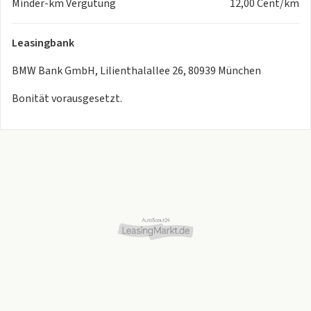
Minder-km Vergütung
12,00 Cent/km
Getränkehalter, temperiert
Sitzheizung vorne und hinten
Leasingbank
Travel & Comfort System
Sonnenschutzrollo für hintere Türseitenscheiben
BMW Bank GmbH, Lilienthalallee 26, 80939 München
Komfortsitze vorn, elektrisch verstellbar
Sonnenschutzverglasung
Bonität vorausgesetzt.
Travel Paket
Innovationspaket
Komfortpaket