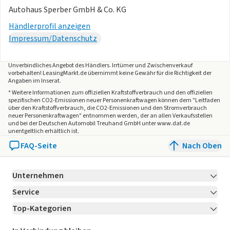
Autohaus Sperber GmbH & Co. KG
Händlerprofil anzeigen
Impressum/Datenschutz
Unverbindliches Angebot des
Händlers
. Irrtümer und Zwischenverkauf
vorbehalten! LeasingMarkt.de übernimmt keine Gewähr für die Richtigkeit der
Angaben im Inserat.
* Weitere Informationen zum offiziellen Kraftstoffverbrauch und den offiziellen
spezifischen CO2-Emissionen neuer Personenkraftwagen können dem "Leitfaden
über den Kraftstoffverbrauch, die CO2-Emissionen und den Stromverbrauch
neuer Personenkraftwagen" entnommen werden, der an allen Verkaufsstellen
und bei der Deutschen Automobil Treuhand GmbH unter www.dat.de
unentgeltlich erhältlich ist.
FAQ-Seite
Nach Oben
Unternehmen
Service
Über LeasingMarkt.de
Top-Kategorien
Kontakt
Karriere
Jetzt bewerben!
Leasing Deals
Ratgeber