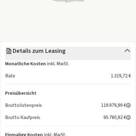
Fußmatten in Velours
Active Protection
Ambientes Licht
Deutschland-Ausführung
Teleservices
M Aerodynamikpaket
M Dachhimmel anthrazit
Details zum Leasing
Versandschutzpaket (Schiffstransport)
ConnectedDrive Services
Monatliche Kosten
inkl. MwSt.
DAB-Tuner
Deutsch/Betriebsanleitung/Serviceheft
Rate
1.319,72 €
Komfortzugang
Alarmanlage
Preisübersicht
Radschraubensicherung
Kilometertacho
Bruttolistenpreis
119.979,99 €
Sprachversion Deutsch
Brutto Kaufpreis
95.780,92 €
Rekuperationssystem
Sonderausstattung:
Einmalige Kosten
inkl. MwSt.