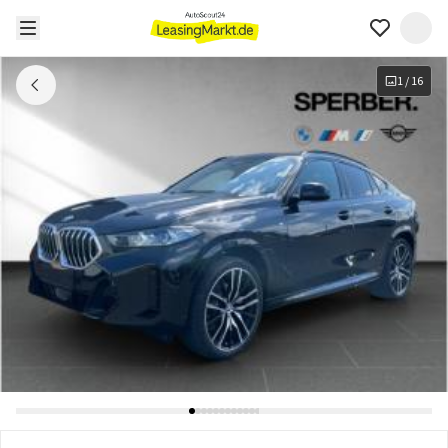
1
/
16