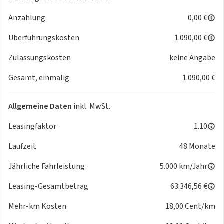
Anzahlung
0,00 €
Anhängerkupplung mit schwenkbarem Kugelkopf
Panorama Glasdach
Überführungskosten
1.090,00 €
Parking Assistant Professional
Driving Assistant Professional
Zulassungskosten
keine Angabe
BMW Gestiksteuerung
Gesamt, einmalig
1.090,00 €
Garagentoröffner, integriert
Harman Kardon Surround Sound System
Gepäckraumpaket
Allgemeine Daten
inkl. MwSt.
Fahrgestellnummer von aussen sichtbar
Wärmekomfort Paket vorne
Leasingfaktor
1.10
Edelholzausführung "Fineline" schwarz mit Metalleffekt
Laufzeit
48 Monate
hochglänzend
22" M LMR Doppelspeiche 742 M Bicolor / MB
Jährliche Fahrleistung
5.000 km/Jahr
M Dachreling Hochglanz Shadow Line
BMW Live Cockpit Professional
Leasing-Gesamtbetrag
63.346,56 €
Adaptiver LED-Scheinwerfer
Mehr-km Kosten
18,00 Cent/km
Ölwartungsintervall 30000 km / 24 Monate
Standheizung