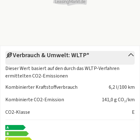
Fahrassistenz-System: Lenk- und Spurführungs-Assistent
Fahrassistenz-System: Querverkehrs-Assistent
Rückfahrkamera mit 360° Panorama View
Service-System: Remote 3D View
Sitzbezug / Polsterung: Leder Vernasca MACX
Ehemalige unverbindliche Preisempfehlung der BMW AG:
EUR 55.920,- inkl. MwSt. | 1. Hand BMW Fleet | Deutsches
Verbrauch & Umwelt: WLTP*
Fahrzeug - Kein Re-Import! | Sofort verfügbar!
Dieser Wert basiert auf den durch das
WLTP-Verfahren
ermittelten CO2-Emissionen
Kombinierter Kraftstoffverbrauch
6,2 l/100 km
Kombinierte CO2-Emission
141,0 g CO₂/km
CO2-Klasse
E