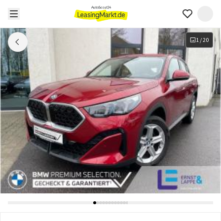
1
/
20