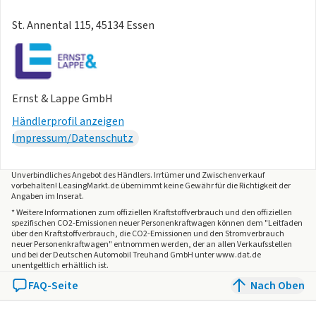
St. Annental 115, 45134 Essen
Ernst & Lappe GmbH
Händlerprofil anzeigen
Impressum/Datenschutz
Unverbindliches Angebot des
Händlers
. Irrtümer und Zwischenverkauf
vorbehalten! LeasingMarkt.de übernimmt keine Gewähr für die Richtigkeit der
Angaben im Inserat.
* Weitere Informationen zum offiziellen Kraftstoffverbrauch und den offiziellen
spezifischen CO2-Emissionen neuer Personenkraftwagen können dem "Leitfaden
über den Kraftstoffverbrauch, die CO2-Emissionen und den Stromverbrauch
neuer Personenkraftwagen" entnommen werden, der an allen Verkaufsstellen
und bei der Deutschen Automobil Treuhand GmbH unter www.dat.de
unentgeltlich erhältlich ist.
FAQ-Seite
Nach Oben