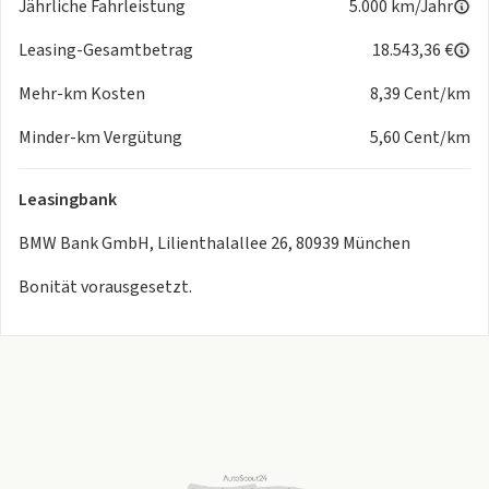
Jährliche Fahrleistung
5.000 km/Jahr
Aktiver Fussgängerschutz
Alarmanlage
Leasing-Gesamtbetrag
18.543,36 €
Fahrassistenz-System: Driving Assistant
Mehr-km Kosten
8,39 Cent/km
Fahrassistenz-System: Driving Assistant Plus
Fahrassistenz-System: Fernlichtassistent
Minder-km Vergütung
5,60 Cent/km
Innenspiegel mit Abblendautomatik
Notbremsassistent
Leasingbank
Reifen Druck Control
Rekuperationssystem
BMW Bank GmbH, Lilienthalallee 26, 80939 München
Scheinwerfer LED mit adaptiver Lichtverteilung
Sicherheit/Umwelt
Bonität vorausgesetzt.
Fahrassistenz-System: Speed-Limit-Anzeige
Sonstiges
Anti-Diebstahl-Recorder
Außenspiegel mit Abblendautomatik, links
Außenspiegel mit Bordsteinautomatik, rechts
Fahrassistenz-System: Heckaufprall-Vermeidung
(Prävention Heckkollision)