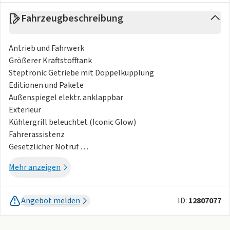
Fahrzeugbeschreibung
Antrieb und Fahrwerk
Größerer Kraftstofftank
Steptronic Getriebe mit Doppelkupplung
Editionen und Pakete
Außenspiegel elektr. anklappbar
Exterieur
Kühlergrill beleuchtet (Iconic Glow)
Fahrerassistenz
Gesetzlicher Notruf
Head-up-Display
Mehr anzeigen
Park Distance Control (PDC)
Parkassistent-Paket Plus
Rückfahrkamera
Angebot melden
ID:
12807077
Spurverlassenswarnung
TeleServices