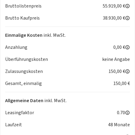
Fahrassistenz-System: Rückfahr-Assistent
Bruttolistenpreis
55.919,00 €
Geschwindigkeits-Regelanlage, Aktiv mit Stop&Go-
Brutto Kaufpreis
38.930,00 €
Funktion
Induktionsladeschale für Smartphone (Wireless Charging)
Park-Distance-Control (PDC) vorn und hinten
Einmalige Kosten
inkl. MwSt.
Multimedia
Anzahlung
0,00 €
BMW Live Cockpit Professional
DAB Tuner
Überführungskosten
keine Angabe
Nicht Gruppiert
Ablage für Wireless Charging
Zulassungskosten
150,00 €
Active Guard
Gesamt, einmalig
150,00 €
Elektrisch verstellbare Spiegel
Induktionsladen für Smartphones
Innovations-Paket
Allgemeine Daten
inkl. MwSt.
Personal eSIM
Steuerung Getriebetyp
Leasingfaktor
0.70
Räder/Bereifung
Laufzeit
48 Monate
18" LMR Sternspeiche 865
Sicherheit