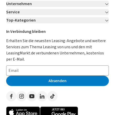
Unternehmen
Service
Über LeasingMarkt.de
Top-Kategorien
Kontakt
Karriere
Jetzt bewerben!
Leasing Deals
Ratgeber
Für Händler
In Verbindung bleiben
Gebrauchtwagen Leasing
Magazin
Kooperation mit AutoScout24
Erhalten Sie die neuesten Leasing-Angebote und weitere
Services zum Thema Leasing von uns und den mit
Leasing ohne Anzahlung
Datenschutz-Einstellungen
AGB
LeasingMarkt.de verbundenen Unternehmen, kostenlos
E-Auto Leasing
So funktioniert’s
Datenschutz
per E-Mail.
Privatleasing
Häufig gestellte Fragen
Impressum
Leasing-Vergleiche
Leasing-Lexikon
Erklärung zur Barrierefreiheit
Absenden
Herstellerverzeichnis
Auto-Tests
Presse
Händlerverzeichnis
Werben auf LeasingMarkt.de
Autoleasing in der Nähe