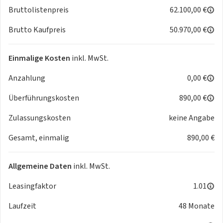
- BMW Live Cockpit Professional
Bruttolistenpreis
62.100,00 €
- BMW Niere 'Iconic Glow'
- Driving Assistant Professional
Brutto Kaufpreis
50.970,00 €
- Fernlichtassistent
- Innenspiegel, automatisch abblendend
Einmalige Kosten
inkl. MwSt.
- Instrumententafel Luxury
- Interieurleisten Aluminium Mesheffect
Anzahlung
0,00 €
- Komfortzugang
Überführungskosten
890,00 €
- Lenkrad: Lenkrad mit Schaltwippen
- Lenkrad: M Lederlenkrad
Zulassungskosten
keine Angabe
- M Alcantara/Veganza-Kombi. Schwarz mit
Kontraststeppung Blau
Gesamt, einmalig
890,00 €
- M Dachhimmel Anthrazit
- M Dachreling Hochglanz Shadow Line
Allgemeine Daten
inkl. MwSt.
- M Heckspoiler in Schwarz hochglänzend
- M Hochglanz Shadow Line mit erweiterten Umfängen
Leasingfaktor
1.01
- M Leuchten Shadow Line
Laufzeit
48 Monate
- M Sicherheitsgurte
- M Sportbremse, rot hochglänzend