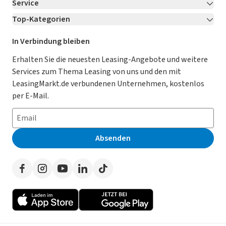
Service
Über LeasingMarkt.de
Top-Kategorien
Kontakt
Karriere
Jetzt bewerben!
Leasing Deals
Ratgeber
Für Händler
In Verbindung bleiben
Gebrauchtwagen Leasing
Magazin
Kooperation mit AutoScout24
Erhalten Sie die neuesten Leasing-Angebote und weitere
Services zum Thema Leasing von uns und den mit
Leasing ohne Anzahlung
Datenschutz-Einstellungen
AGB
LeasingMarkt.de verbundenen Unternehmen, kostenlos
E-Auto Leasing
So funktioniert’s
Datenschutz
per E-Mail.
Privatleasing
Häufig gestellte Fragen
Impressum
Leasing-Vergleiche
Leasing-Lexikon
Erklärung zur Barrierefreiheit
Absenden
Herstellerverzeichnis
Auto-Tests
Presse
Händlerverzeichnis
Werben auf LeasingMarkt.de
Autoleasing in der Nähe