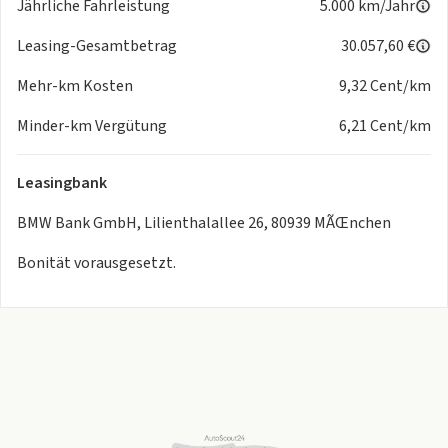
Jährliche Fahrleistung
5.000 km/Jahr
- Paket: Außenspiegelpaket
- Paket: Innen- und Außenspiegelpaket
Leasing-Gesamtbetrag
30.057,60 €
- Paket: Innovationspaket (X2)
Mehr-km Kosten
9,32 Cent/km
- Paket: M Sportpaket (20i)
- Paket: M Sportpaket Pro (20i)
Minder-km Vergütung
6,21 Cent/km
- Parking Assistant Plus
- Räder: 19'' M Leichtmetallräder Doppelspeiche 871 M
Leasingbank
Bicolor
- Räderzubehör: Radschraubensicherung
BMW Bank GmbH, Lilienthalallee 26, 80939 MÃŒnchen
- Radiozubehör: HiFi-Lautsprecher-System harman/kardon
- Sitze: Sportsitze für Fahrer und Beifahrer
Bonität vorausgesetzt.
- Sonnenschutzverglasung
- Telefon: Wireless Charging Ablage
- Verglasung: Akustikverglasung
Ihr Fahrzeug: BMW X2 Basis sDrive20i 115 kW, 5-türig