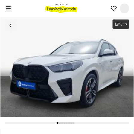
1
/
10