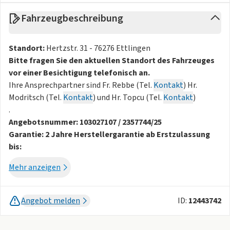
Fahrzeugbeschreibung
Standort:
Hertzstr. 31 - 76276 Ettlingen
Bitte fragen Sie den aktuellen Standort des Fahrzeuges
vor einer Besichtigung telefonisch an.
Ihre Ansprechpartner sind Fr. Rebbe (Tel.
Kontakt
) Hr.
Modritsch (Tel.
Kontakt
) und Hr. Topcu (Tel.
Kontakt
)
.
Angebotsnummer: 103027107 / 2357744/25
Garantie: 2 Jahre Herstellergarantie ab Erstzulassung
bis:
Mehr anzeigen
Maximale Geschwindigkeit lt. Hersteller: 213 km/h
Maximale Systemleistung lt. Hersteller: 125 kW
Angebot melden
ID:
12443742
Das Fahrzeug wurde für den deutschen Markt produziert -