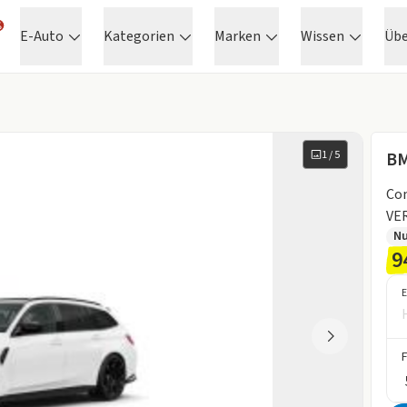
E-Auto
Kategorien
Marken
Wissen
Üb
1
/
5
B
Co
VE
N
9
E