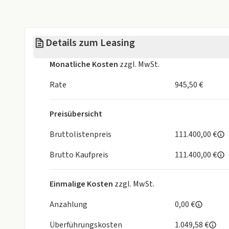
04GQ M Sicherheitsgurte
04MC Interieurleisten Carbon Fibre
04NE Blow-by-Heizer
Details zum Leasing
04U0 Galvanikapplikation Bedienelemente
0534 Klimaautomatik
Monatliche Kosten
zzgl. MwSt.
0544 Geschwindigkeitsregelung mit Bremsfunktio
0548 Kilometertacho
Rate
945,50 €
0552 Adaptiver LED-Scheinwerfer
05AC Fernlichtassistent
Preisübersicht
05AS Driving Assistant
05AV Active Guard
Bruttolistenpreis
111.400,00 €
05DA Deaktivierung Airbag Beifahrer
Brutto Kaufpreis
111.400,00 €
05DC Kopfstützen im Fond klappbar
05DM Parkassistenzsystem
0654 DAB-Tuner (DAB+ fähig)
Einmalige Kosten
zzgl. MwSt.
0688 Harman/Kardon Surround Sound System
06AE Teleservices
Anzahlung
0,00 €
06AF Gesetzlicher Notruf
Überführungskosten
1.049,58 €