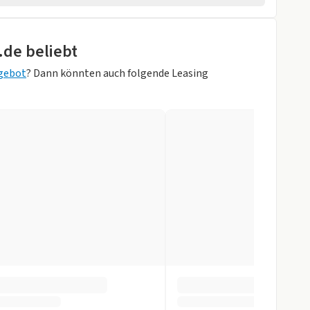
pb. Aussenspiegel
.de beliebt
ISS III)
gebot
? Dann könnten auch folgende Leasing
O/SCHWARZ
ik
sung
gen
Zentralverr.
r
ay
ystem