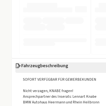
Soundsystem
Sprachsteuer
Start/Stop-Automatik
Touchscreen
TV
USB
Sicherheit
ABS
Abstandstem
Alarmanlage
Allradantrieb
ASR
Beifahrer-Airb
Fahrzeugbeschreibung
Einparkhilfe
Einparkhilfe h
SOFORT VERFÜGBAR FÜR GEWERBEKUNDEN
Einparkhilfe selbstlenk. System
Einparkhilfe v
Nicht verzagen, KNABE fragen!
ESP
Fahrer-Airbag
Ansprechpartner des Inserats: Lennart Knabe
LED Scheinwerfer
Müdigkeits-W
BMW Autohaus Heermann und Rhein Heilbronn