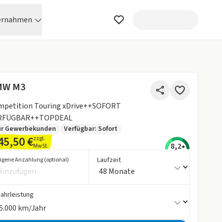
ernahmen
MW M3
mpetition Touring xDrive++SOFORT
RFÜGBAR++TOPDEAL
ur Gewerbekunden
Verfügbar: Sofort
45,50 €
zzgl.
8,2
MwSt.
Laufzeit
igene Anzahlung (optional)
Fahrleistung