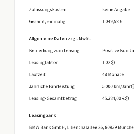
06AK Connected Drive Services
06C4 Connected Package Professional
Zulassungskosten
keine Angabe
06NX Storage tray wireless charging
06PA Personal eSIM
Gesamt, einmalig
1.049,58 €
06U3 BMW Live Cockpit Professional
06VB Steuerung Infotainment
Allgemeine Daten
zzgl. MwSt.
0712 M Sportsitz
0760 Hochglanz Shadow-Line
Bemerkung zum Leasing
Positive Bonit
0775 Dachhimmel anthrazit
Leasingfaktor
1.02
07A2 Innovationspaket II
07M9 M Shadow Line mit erweitertem Umfang
Laufzeit
48 Monate
0851 Sprachversion deutsch
Jährliche Fahrleistung
5.000 km/Jahr
Leasing-Gesamtbetrag
45.384,00 €
Leasingbank
BMW Bank GmbH, Lilienthalallee 26, 80939 Münch