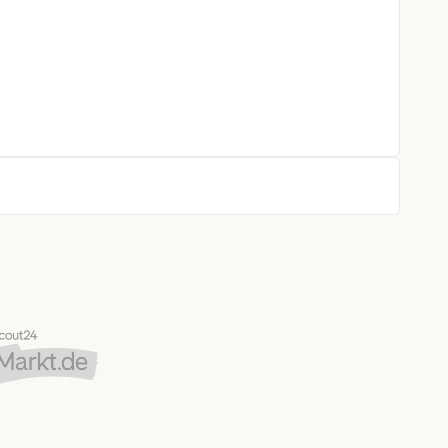
rfer
ntrollsystem
stent
k
gen