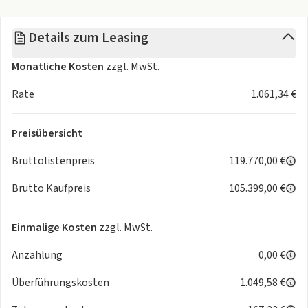
M Sportdifferenzial
Reifendruck-Kontrolle
Details zum Leasing
Reifenreparatur Set
Adaptives M Fahrwerk
Monatliche Kosten
zzgl. MwSt.
Alarmanlage
Dach und Spiegelkappen schwarz
Rate
1.061,34 €
M Dachreling Hochglanz Shadow Line
Sonnenschutzverglasung
Preisübersicht
Warndreieck und Verbandkasten
Innen- und Außenspiegelpaket
Bruttolistenpreis
119.770,00 €
Innenspiegel automatisch abblendend
Brutto Kaufpreis
105.399,00 €
Sitzverstellung, elektrisch mit Memory für Fahrersitz
Lordosenstütze für Fahrer und Beifahrer
Ablagenpaket
Einmalige Kosten
zzgl. MwSt.
Sitzheizung für Fahrer und Beifahrer
Anzahlung
0,00 €
M Sicherheitsgurte
Galvanikapplikation für Bedienelemente
Überführungskosten
1.049,58 €
Klimaautomatik
Deaktivierung Beifahrerairbag