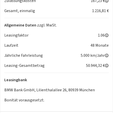
Zulassungskosten
167,23 €
Fondkopfstützen klappbar
Gesamt, einmalig
1.216,81 €
DAB-Tuner
Harman Kardon Surround Sound System
Teleservices
Allgemeine Daten
zzgl. MwSt.
Gesetzlicher Notruf
ConnectedDrive Services
Leasingfaktor
1.06
Connected Package Professional
Laufzeit
48 Monate
Ablage für Wireless Charging
Personal eSIM
Jährliche Fahrleistung
5.000 km/Jahr
BMW Live Cockpit Professional
M Sportsitze
Leasing-Gesamtbetrag
50.944,32 €
M Hochglanz Shadow Line
M Dachhimmel anthrazit
Leasingbank
M Hochglanz Shadow Line mit erweiterten Umfängen
Ölwartungsintervall 30000 km / 24 Monate
BMW Bank GmbH, Lilienthalallee 26, 80939 München
Aktiver Fußgängerschutz
Bonität vorausgesetzt.