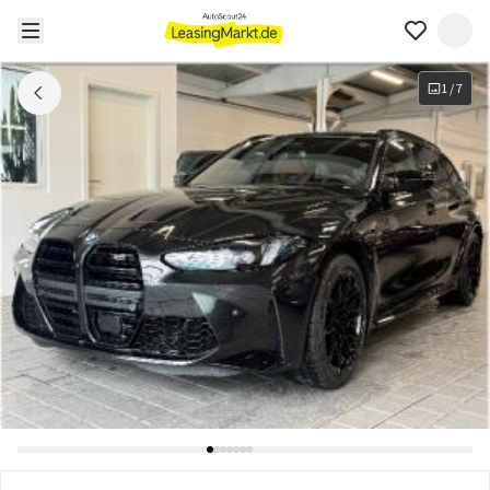
1
/
7