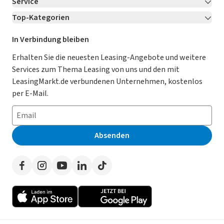
Service
Über LeasingMarkt.de
Top-Kategorien
Kontakt
Karriere
Jetzt bewerben!
Leasing Deals
Ratgeber
Für Händler
In Verbindung bleiben
Gebrauchtwagen Leasing
Magazin
Kooperation mit AutoScout24
Erhalten Sie die neuesten Leasing-Angebote und weitere
Services zum Thema Leasing von uns und den mit
Leasing ohne Anzahlung
Datenschutz-Einstellungen
AGB
LeasingMarkt.de verbundenen Unternehmen, kostenlos
E-Auto Leasing
So funktioniert’s
Datenschutz
per E-Mail.
Privatleasing
Häufig gestellte Fragen
Impressum
Leasing-Vergleiche
Leasing-Lexikon
Erklärung zur Barrierefreiheit
Absenden
Herstellerverzeichnis
Auto-Tests
Presse
Händlerverzeichnis
Werben auf LeasingMarkt.de
Autoleasing in der Nähe