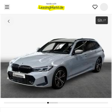
1
/
7