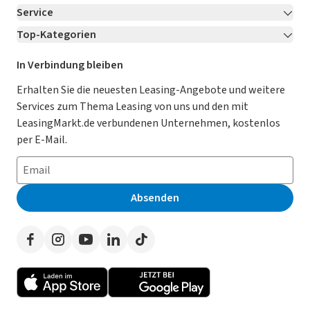
Service
Über LeasingMarkt.de
Top-Kategorien
Kontakt
Karriere
Jetzt bewerben!
Leasing Deals
Ratgeber
Für Händler
In Verbindung bleiben
Gebrauchtwagen Leasing
Magazin
Kooperation mit AutoScout24
Erhalten Sie die neuesten Leasing-Angebote und weitere
Services zum Thema Leasing von uns und den mit
Leasing ohne Anzahlung
Datenschutz-Einstellungen
AGB
LeasingMarkt.de verbundenen Unternehmen, kostenlos
E-Auto Leasing
So funktioniert’s
Datenschutz
per E-Mail.
Privatleasing
Häufig gestellte Fragen
Impressum
Leasing-Vergleiche
Leasing-Lexikon
Erklärung zur Barrierefreiheit
Absenden
Herstellerverzeichnis
Auto-Tests
Presse
Händlerverzeichnis
Werben auf LeasingMarkt.de
Autoleasing in der Nähe