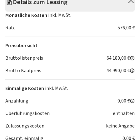
Details zum Leasing
Fahrwerk:
• Fahrwerk: Sportfahrwerk M inkl. Variabler Sportlenkung
Monatliche Kosten
inkl. MwSt.
Komfort:
Rate
576,00 €
• Fernlichtassistent, BMW Selective Beam (blendfreier
Fernlichtassistent)
Preisübersicht
• Parking Assistant
• Verglasung: Akustikverglasung
Bruttolistenpreis
64.180,00 €
Brutto Kaufpreis
44.990,00 €
Sitze:
• Lordosenstütze für Fahrer und Beifahrer
• Sitzheizung für Fahrer und Beifahrer
Einmalige Kosten
inkl. MwSt.
• Sportsitze für Fahrer und Beifahrer
Anzahlung
0,00 €
Überführungskosten
enthalten
Zulassungskosten
keine Angabe
Gesamt, einmalig
0,00 €