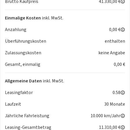
Brutto Kaufpreis
41.330,00 €
Schaltwippen
- ISOFIX und Top Tether für Fondsitze außen
- Panorama-Glasdach
Einmalige Kosten
inkl. MwSt.
- Kindersitzbefestigung ISOFIX für den Beifahrersitz
Anzahlung
0,00 €
- Beifahrersitz höheneinstellbar
- Rücksitzlehne geteilt umklappbar
Überführungskosten
enthalten
- Räder 5-V-Speichen S-Design 8.0 Jx18 Reifen 235/45 R18
- Innenspiegel automatisch abblendend rahmenlos
Zulassungskosten
keine Angabe
- Airbags vorn Beifahrerairbag deaktivierbar
Gesamt, einmalig
0,00 €
- Seitenairbags vorn und Kopfairbagsystem
- Komfortmittelarmlehne vorn
- Außenspiegel elektrisch einstell- beheiz- und anklappbar
Allgemeine Daten
inkl. MwSt.
beidseitig automatisch abblendend
Leasingfaktor
- Diebstahlwarnanlage
0.58
- Reifendruck-Kontrollanzeige
Laufzeit
30 Monate
- 4-Wege-Lendenwirbelstütze für die Vordersitze
- Adaptiver Geschwindigkeitsassistent
Jährliche Fahrleistung
10.000 km/Jahr
- Audi connect Remote & Control (für MMI Navigation plus)
Leasing-Gesamtbetrag
- Ablenkungs- und Müdigkeitserkennung
11.310,00 €