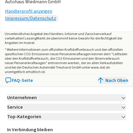
Autohaus Wiedmann GmbH
Händlerprofil anzeigen
Impressum/Datenschutz
Unverbindliches Angebot des
Händlers
. Irrtümer und Zwischenverkauf
vorbehalten! LeasingMarkt.de übernimmt keine Gewähr für die Richtigkeit der
Angaben im Inserat.
* Weitere Informationen zum offiziellen Kraftstoffverbrauch und den offiziellen
spezifischen CO2-Emissionen neuer Personenkraftwagen können dem "Leitfaden
über den Kraftstoffverbrauch, die CO2-Emissionen und den Stromverbrauch
neuer Personenkraftwagen" entnommen werden, der an allen Verkaufsstellen
und bei der Deutschen Automobil Treuhand GmbH unter www.dat.de
unentgeltlich erhältlich ist.
FAQ-Seite
Nach Oben
Unternehmen
Service
Über LeasingMarkt.de
Top-Kategorien
Kontakt
Karriere
Jetzt bewerben!
Leasing Deals
Ratgeber
Für Händler
In Verbindung bleiben