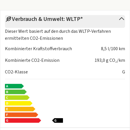
- Diebstahlsicherungspaket
- S-Sportfahrwerk
Verbrauch & Umwelt: WLTP*
- Fußgänger- und Radfahrerschutzmaßnahmen erweitert
und vorausschauend
Dieser Wert basiert auf den durch das
WLTP-Verfahren
- Einstiegsleisten mit Aluminiumeinlegern vorn beleuchtet
ermittelten CO2-Emissionen
S-Schriftzug
- Klima- und Komfortpaket
Kombinierter Kraftstoffverbrauch
8,5 l/100 km
Kombinierte CO2-Emission
193,0 g CO₂/km
Zwischenverkauf und Irrtümer vorbehalten.
Die
Fahrzeugbeschreibung dient lediglich der allgemeinen
CO2-Klasse
G
Identifizierung des Fahrzeuges und stellt keine
Gewährleistung im kaufrechtlichen Sinne dar. Den genauen
Ausstattungsumfang erhalten Sie von unserem
Verkaufspersonal. Bitte kontaktieren Sie uns.