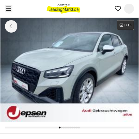
1
/
16