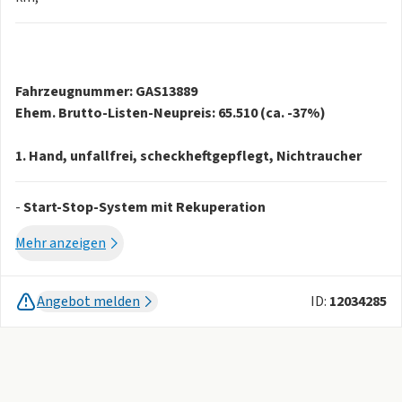
Fahrzeugnummer: GAS13889
Ehem. Brutto-Listen-Neupreis: 65.510 (ca. -37%)
1. Hand, unfallfrei, scheckheftgepflegt, Nichtraucher
-
Start-Stop-System mit Rekuperation
-
Anfahrassistent
Mehr anzeigen
-
Audi Smartphone Interface
-
abnehmbare Anhängevorrichtung
-
Gepäckraumklappe elektrisch öffnend und schließend
Angebot melden
ID:
12034285
-
Komfortschlüssel mit Safelock
-
Optikpaket schwarz
-
Adaptiver Fahrassistent mit Notfallassistent
-
Audi pre sense front für adaptiven
Geschwindigkeitsassistenten