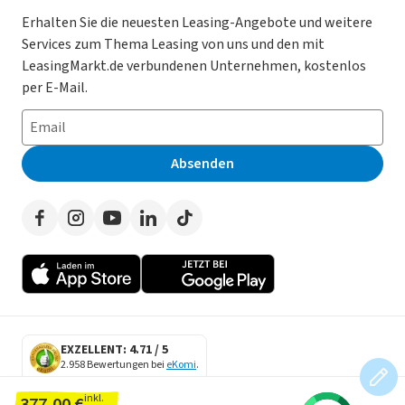
Gebrauchtwagen Leasing
Magazin
Kooperation mit AutoScout24
Erhalten Sie die neuesten Leasing-Angebote und weitere
Services zum Thema Leasing von uns und den mit
Leasing ohne Anzahlung
Datenschutz-Einstellungen
AGB
LeasingMarkt.de verbundenen Unternehmen, kostenlos
E-Auto Leasing
So funktioniert’s
Datenschutz
per E-Mail.
Privatleasing
Häufig gestellte Fragen
Impressum
Leasing-Vergleiche
Leasing-Lexikon
Erklärung zur Barrierefreiheit
Absenden
Herstellerverzeichnis
Auto-Tests
Presse
Händlerverzeichnis
Werben auf LeasingMarkt.de
Autoleasing in der Nähe
EXZELLENT: 4.71 / 5
2.958 Bewertungen bei
eKomi
.
SECURE DATA
inkl.