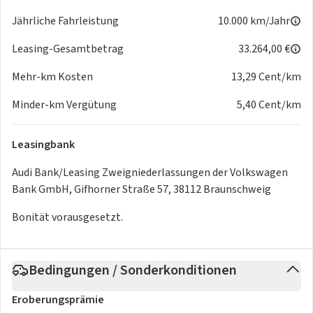
Die Sonderausstattungen gesamt EUR 24.755,00
Jährliche Fahrleistung
10.000 km/Jahr
Leasing-Gesamtbetrag
33.264,00 €
Mehr-km Kosten
13,29 Cent/km
Minder-km Vergütung
5,40 Cent/km
Leasingbank
Audi Bank/Leasing Zweigniederlassungen der Volkswagen
Bank GmbH, Gifhorner Straße 57, 38112 Braunschweig
Bonität vorausgesetzt.
Bedingungen / Sonderkonditionen
Eroberungsprämie