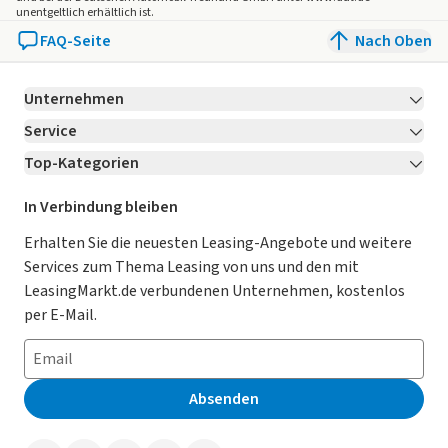
unentgeltlich erhältlich ist.
FAQ-Seite
Nach Oben
Unternehmen
Service
Über LeasingMarkt.de
Top-Kategorien
Kontakt
Karriere
Jetzt bewerben!
Leasing Deals
Ratgeber
Für Händler
In Verbindung bleiben
Gebrauchtwagen Leasing
Magazin
Kooperation mit AutoScout24
Erhalten Sie die neuesten Leasing-Angebote und weitere
Services zum Thema Leasing von uns und den mit
Leasing ohne Anzahlung
Datenschutz-Einstellungen
AGB
LeasingMarkt.de verbundenen Unternehmen, kostenlos
E-Auto Leasing
So funktioniert’s
Datenschutz
per E-Mail.
Privatleasing
Häufig gestellte Fragen
Impressum
Leasing-Vergleiche
Leasing-Lexikon
Erklärung zur Barrierefreiheit
Absenden
Herstellerverzeichnis
Auto-Tests
Presse