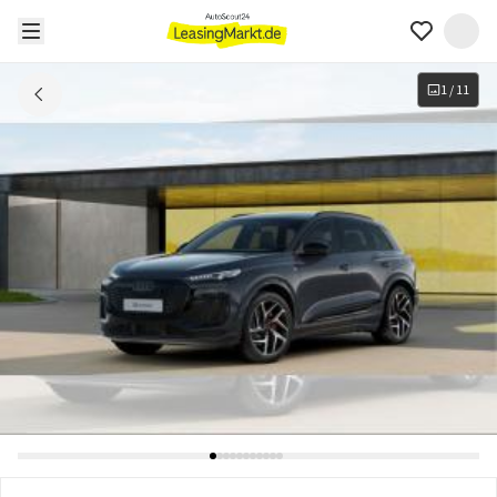
1
/
11