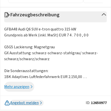
Fahrzeugbeschreibung
GFBA48 Audi Q6 SUV e-tron quattro 315 kW
Grundpreis ab Werk (inkl. MwSt) EUR 7 4 . 7 0 0 , 0 0
G5G5 Lackierung: Magnetgrau
GX Ausstattung: schwarz-schwarz-stahlgrau/ schwarz-
schwarz/schwarz/schwarz
Die Sonderausstattungen:
1BK Adaptives Luftfederfahrwerk EUR 2.150,00
1D4 Anhängevorrichtung mechanisch schwenkbar EUR
Mehr anzeigen
1.100,00
1PD Radschrauben diebstahlhemmend EUR 40,00
2H6 Audi drive select assistant EUR 90,00
Angebot melden
ID:
12650977
2V4 Luftqualität-Paket EUR 399,99