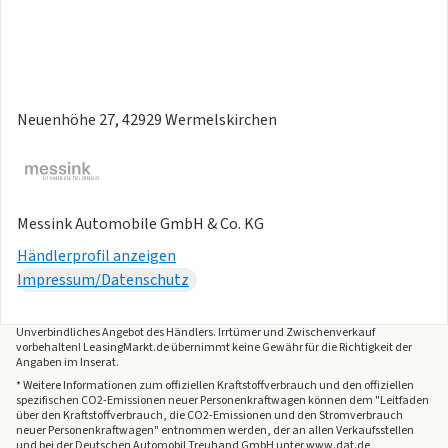
Neuenhöhe 27, 42929 Wermelskirchen
Messink Automobile GmbH & Co. KG
Händlerprofil anzeigen
Impressum/Datenschutz
Unverbindliches Angebot des
Händlers
. Irrtümer und Zwischenverkauf
vorbehalten! LeasingMarkt.de übernimmt keine Gewähr für die Richtigkeit der
Angaben im Inserat.
* Weitere Informationen zum offiziellen Kraftstoffverbrauch und den offiziellen
spezifischen CO2-Emissionen neuer Personenkraftwagen können dem "Leitfaden
über den Kraftstoffverbrauch, die CO2-Emissionen und den Stromverbrauch
neuer Personenkraftwagen" entnommen werden, der an allen Verkaufsstellen
und bei der Deutschen Automobil Treuhand GmbH unter www.dat.de