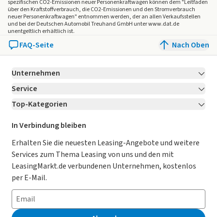
Ausstattungsumfang, die genauen Kilometer und den
spezifischen CO2-Emissionen neuer Personenkraftwagen können dem "Leitfaden
über den Kraftstoffverbrauch, die CO2-Emissionen und den Stromverbrauch
Verkaufspreis erhalten Sie von unserem Verkaufspersonal.
neuer Personenkraftwagen" entnommen werden, der an allen Verkaufsstellen
Bitte kontaktieren Sie uns.
und bei der Deutschen Automobil Treuhand GmbH unter www.dat.de
unentgeltlich erhältlich ist.
FAQ-Seite
Nach Oben
Unternehmen
Service
Über LeasingMarkt.de
Top-Kategorien
Kontakt
Karriere
Jetzt bewerben!
Leasing Deals
Ratgeber
Für Händler
In Verbindung bleiben
Gebrauchtwagen Leasing
Magazin
Kooperation mit AutoScout24
Erhalten Sie die neuesten Leasing-Angebote und weitere
Services zum Thema Leasing von uns und den mit
Leasing ohne Anzahlung
Datenschutz-Einstellungen
AGB
LeasingMarkt.de verbundenen Unternehmen, kostenlos
E-Auto Leasing
So funktioniert’s
Datenschutz
per E-Mail.
Privatleasing
Häufig gestellte Fragen
Impressum
Leasing-Vergleiche
Leasing-Lexikon
Erklärung zur Barrierefreiheit