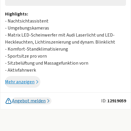
Highlights:
- Nachtsichtassistent
- Umgebungskameras
- Matrix LED-Scheinwerfer mit Audi Laserlicht und LED-
Heckleuchten, Lichtinszenierung und dynam. Blinklicht
- Komfort-Standklimatisierung
- Sportsitze pro vorn
- Sitzbelüftung und Massagefunktion vorn
- Aktivfahrwerk
- Ambiente-Lichtpaket plus
Mehr anzeigen
- Allradlenkung mit Sportlenkung vorn
- Bang & Olufsen Premium Soundsystem mit 3D-Klang
- Panorama-Glasdach
Angebot melden
ID:
12919059
- Audi virtual cockpit plus
Assistenzsysteme:
- Adaptiver Fahrassistent mit Notfallassistent
- Assistenzpaket plus mit Remote Parkassistent plus