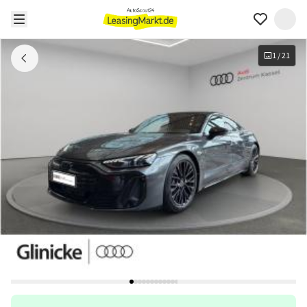
1
/
21