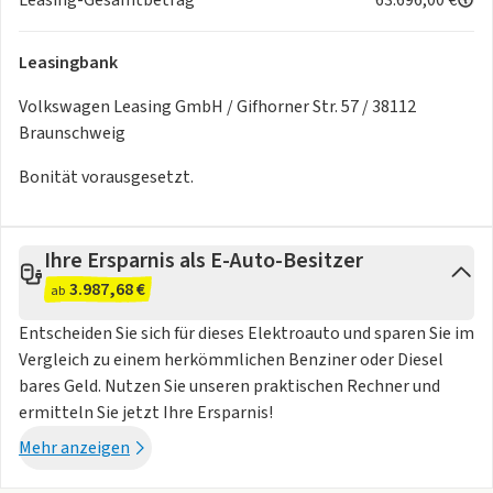
- Mobilfunk-Signalverstärker Typ 1
- Audi connect Notruf & Service mit Audi connect Remote &
Leasingbank
Control
- On-board-Ladegerät bis 11 kW (AC)
Volkswagen Leasing GmbH / Gifhorner Str. 57 / 38112
- 3-Zonen-Komfortklimaautomatik
Braunschweig
Interieur:
Bonität vorausgesetzt.
- Sitzheizung vorn
- Interieurelemente oben und unten, Leder
Feinnappa/Mikrofaser Dinamica
Ihre Ersparnis als E-Auto-Besitzer
- Vordersitze elektrisch einstellbar mit Memory-Funktion
3.987,68 €
für Fahrersitz, Lenkrad und Außenspiegel
ab
- Sportkonturlenkrad, 3-Speichen, oben und unten
Entscheiden Sie sich für dieses Elektroauto und sparen Sie im
abgeflacht mit Multifunktion und Schaltwippen
Vergleich zu einem herkömmlichen Benziner oder Diesel
- Vordersitze elektrisch einstellbar mit Memory-Funktion
bares Geld. Nutzen Sie unseren praktischen Rechner und
für den Fahrersitz
ermitteln Sie jetzt Ihre Ersparnis!
- Innenspiegel automatisch abblendend, rahmenlos
Mehr anzeigen
- Lenkradkranz Leder teilperforiert
Exterieur: