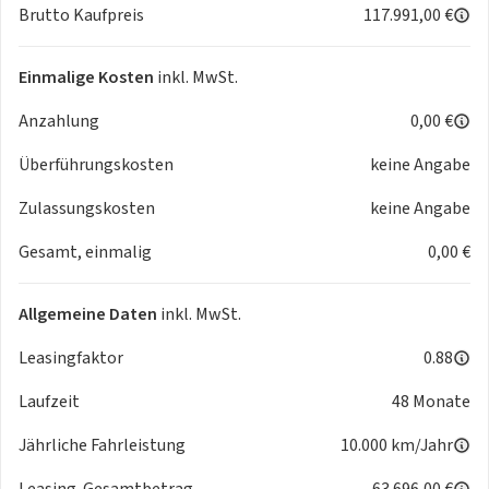
Brutto Kaufpreis
117.991,00 €
Technik & Sicherheit:
- Reifenreparaturset
- Kindersitzbefestigung i-Size-konform, Top Tether für die
Einmalige Kosten
inkl. MwSt.
Rücksitzbank
Anzahlung
0,00 €
- Komfortschlüssel mit sensorgesteuerter
Gepäckraumentriegelung, mit Safelock
Überführungskosten
keine Angabe
- Airbags vorn, Beifahrerairbag deaktivierbar
- Seitenairbags vorn und hinten und Kopfairbagsystem
Zulassungskosten
keine Angabe
- Außenspiegel elektrisch einstell-, beheiz- und anklappbar,
Gesamt, einmalig
0,00 €
automatisch abblendend mit Memory-Funktion
- Diebstahlwarnanlage
- Parkassistent mit Einparkhilfe plus
Allgemeine Daten
inkl. MwSt.
- Matrix LED-Scheinwerfer mit dynamischem Blinklicht
- Matrix LED-Scheinwerfer mit Audi Laserlicht, dynam.
Leasingfaktor
0.88
Lichtinszenierung und dynamischem Blinklicht
Laufzeit
48 Monate
- Tagesfahrlichtschaltung
- LED-Heckleuchten mit dynamischer Lichtinszenierung und
Jährliche Fahrleistung
10.000 km/Jahr
dynamischem Blinklicht
- Remote Parkassistent plus
Leasing-Gesamtbetrag
63.696,00 €