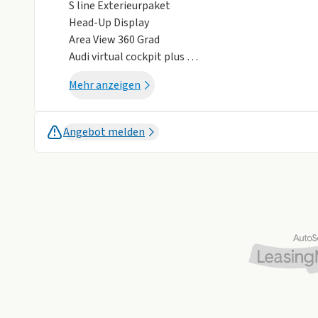
S line Exterieurpaket
Alufelgen
Dachreling
Head-Up Display
Isofix
Metalliclackie
Area View 360 Grad
Audi virtual cockpit plus
Sportfahrwerk
Einparkhilfe plus mit Rückfahrkamera
Mehr anzeigen
Rückfahrkamera
Weniger anzei
S line
Angebot melden
Multimedia & Kommunikation
Navigationssystem
Audi Application Store und Smartphone-Interface
Audi connect Navigation & Infotainment
Bang & Olufsen Sound System
Digitaler Radioempfang DAB
Garagentoröffner
In-Car Office
MMI Beifahrerdisplay
MMI experience pro