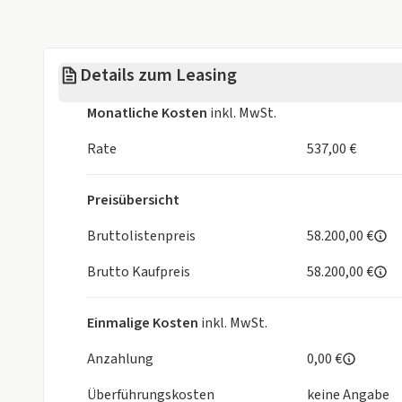
USB Typ-C Datenbuchse(n) und Ladebuchse(n) mit 
LTE-Unterstützung für Audi phone box
Details zum Leasing
Licht & Sicht
Monatliche Kosten
inkl. MwSt.
Ambiente-Lichtpaket plus
Audi Matrix OLED-Heckleuchten
Rate
537,00 €
Scheinwerfer-Reinigungsanlage
Tagfahrlicht mit coming-home und leaving-home
Preisübersicht
Assistenzsysteme
Bruttolistenpreis
58.200,00 €
Brutto Kaufpreis
58.200,00 €
Automatische Distanzregelung ACC
Parklenkassistent "Park Assist" inkl. Einparkhilfe
Ausparkassistent
Einmalige Kosten
inkl. MwSt.
Einparkhilfe vorn und hinten
Querverkehrassistent vorn
Anzahlung
0,00 €
Tech pro
Überführungskosten
keine Angabe