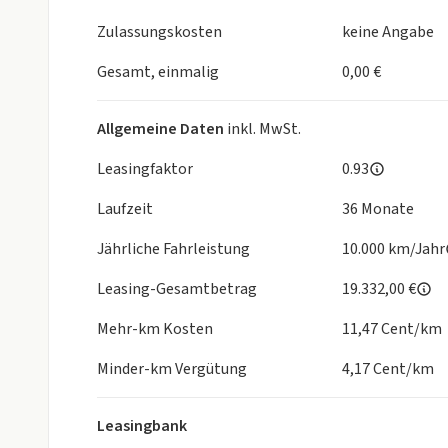
Sicherheit
Zulassungskosten
keine Angabe
Akustisches Fahrzeug-Warnsystem
Gesamt, einmalig
0,00 €
Spurwechselwarnung inklusive Ausstiegswarnung u
Umgebungskameras
Allgemeine Daten
inkl. MwSt.
Audi connect Notruf & Service mit Audi connect R
Ausweichunterstützung und Abbiegeassistent
Leasingfaktor
0.93
Digitaler Schlüssel
Laufzeit
36 Monate
erkehrszeichenbasierter Geschwindigkeitsbegren
Fahrassistenz-System: Insassen-Schutzsystem (Aud
Jährliche Fahrleistung
10.000 km/Jahr
ISOFIX Kindersitzbefestigung Beifahrersitz
Kindersicherung elektrisch
Leasing-Gesamtbetrag
19.332,00 €
Notbremsassistent Front Assist
Mehr-km Kosten
11,47 Cent/km
Proaktiver Insassenschutz Front, Seite und Heck
Reifendruck-Kontrollsystem
Minder-km Vergütung
4,17 Cent/km
S-Sportfahrwerk mit Dämpferregelung
Seitenairbag vorn, mit Kopfairbag und Interaktion
Leasingbank
Spurverlassenswarnung