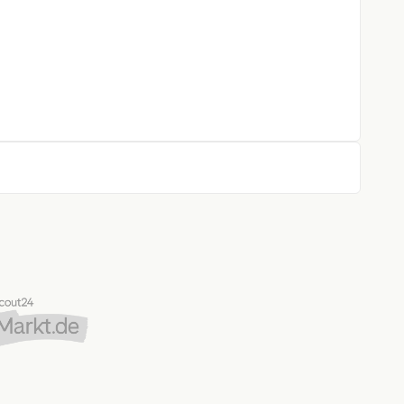
rung
gen