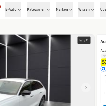
E-Auto
Kategorien
Marken
Wissen
Üb
1
/
21
Au
Ava
Pr
5
E