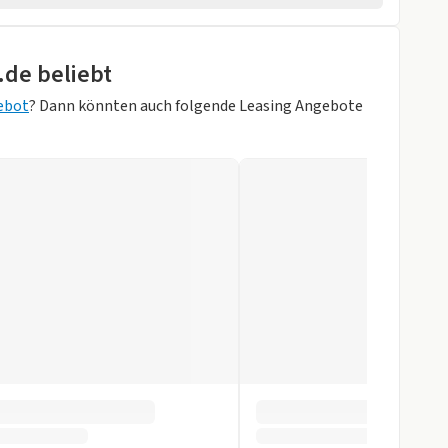
pb. Aussenspiegel
.de beliebt
ebot
? Dann könnten auch folgende Leasing Angebote
ung
HERWEISS)
inten
gen
r
ay
ystem