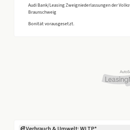
Spurwechselwarnung mit Ausstiegswarnung und Qu
Audi Bank/Leasing Zweigniederlassungen der Volk
Verkehrszeichenerkennung
Braunschweig
Wegfahrsperre elektronisch
Seitenairbag vorn und hinten, mit Kopfairbag
Bonität vorausgesetzt.
Interieur
Ambientebeleuchtung
Klimaautomatik 3-Zonen
Sitzheizung vorn u. hinten
Akzentflächen und Bedientasten schwarz glänzen
Dachhimmel schwarz
Innenspiegel automatisch abblendbar
Interieurapplikationen Aluminiumoptik
Lendenwirbelstützen vorn
Lenkradeinstellung elektrisch
Lenkradheizung
Mittelarmlehne vorn
Netztrennwand
Verbrauch & Umwelt: WLTP*