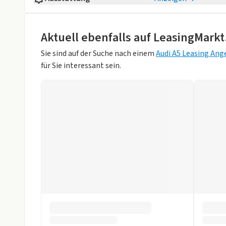
Erstzulassung
10/2025
Komfort
Kilometerstand
12.500 km
beheizb. Lenkrad
elektr. anklap
Aktuell ebenfalls auf LeasingMarkt
Fahrzeugaufbau
Kombi
elektr. Fensterheber
elektr. Sitze
Sie sind auf der Suche nach einem
Audi A5 Leasing Ang
Anzahl der Türen
4/5
für Sie interessant sein.
Klimaautomatik
Lederausstatt
Farbe
Weiß (GLETSC
Privacy Verglasung
Regensensor
Hubraum
1968 ccm
Schlüssellose Zentralverr.
Sitzheizung h
Weniger anzei
Sitzheizung vorne
Sportsitze
teilbare Rücksitzbank
Tempomat
Technik
Bluetooth
Bordcompute
DAB-Radio
HeadUp-Displ
Multifunktionslenkrad
Navigationss