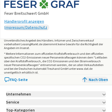
- Partikelfilter
- Umweltplakette grün
Feser Breitschwert GmbH
- Head-Up Display
Händlerprofil anzeigen
- Verkehrsschilder-Assistent
Impressum/Datenschutz
- Audi drive select assistant
- Mild-Hybrid
Unverbindliches Angebot des
Händlers
. Irrtümer und Zwischenverkauf
- FOD Funktionen online verfügbar
vorbehalten! LeasingMarkt.de übernimmt keine Gewähr für die Richtigkeit der
Sportive
Angaben im Inserat.
- Sport-Fahrwerk
* Weitere Informationen zum offiziellen Kraftstoffverbrauch und den offiziellen
spezifischen CO2-Emissionen neuer Personenkraftwagen können dem "Leitfaden
- Sport-Sitz(e)
über den Kraftstoffverbrauch, die CO2-Emissionen und den Stromverbrauch
Allgemein
neuer Personenkraftwagen" entnommen werden, der an allen Verkaufsstellen
und bei der Deutschen Automobil Treuhand GmbH unter www.dat.de
- Scheckheftgepflegt
unentgeltlich erhältlich ist.
- Garantie
FAQ-Seite
Nach Oben
- Nichtraucherfahrzeug
Sonstiges
Unternehmen
- Unfallfrei
- Deutschland
Service
Über LeasingMarkt.de
- CO2 Effizienzklasse (gewichtet): D
Top-Kategorien
Kontakt