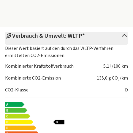
- Interieurfarbe Schwarz
- Isofix-System
- Mittelarmlehne
- Trennnetz
- 5 Sitzplätze
Verbrauch & Umwelt: WLTP*
- Lendenwirbelstütze(n) verstellbar
- Ambiente-Beleuchtung
Dieser Wert basiert auf den durch das
WLTP-Verfahren
- Interieur S mit Sportsitzen, Mikrofaser Dinamica/Leder-
ermittelten CO2-Emissionen
Kombination schwarz
- Dekoreinlagen Aluminium matt gebürstet mit
Kombinierter Kraftstoffverbrauch
5,1 l/100 km
Linearprägung anthrazit
Kombinierte CO2-Emission
135,0 g CO₂/km
- MMI Beifahrerdisplay
- Dachhimmel Stoff schwarz
CO2-Klasse
D
- Interieurelemente oben und unten mit Kontrastnaht
- Pedalerie und Fußstütze in Edelstahl
Media
- Navigationssystem
- MMI experience plus mit Bang & Olufsen Premium
Soundsystem