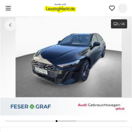
1
/
16