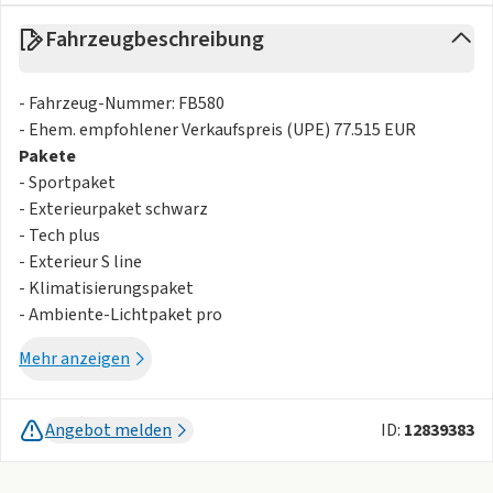
Fahrzeugbeschreibung
- Fahrzeug-Nummer: FB580
- Ehem. empfohlener Verkaufspreis (UPE) 77.515 EUR
Pakete
- Sportpaket
- Exterieurpaket schwarz
- Tech plus
- Exterieur S line
- Klimatisierungspaket
- Ambiente-Lichtpaket pro
- Audi Neuwagen-Reifengarantie
Mehr anzeigen
- Funktionspaket
- Assistenzpaket Fahren und Parken plus
- Assistenzpaket Schutz- und Warnsysteme plus
Angebot melden
ID:
12839383
- Nichtraucherausführung
- Adaptiver Fahrassistent plus