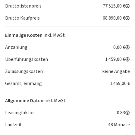
- Elektrische Luftzusatzheizung
Bruttolistenpreis
77.515,00 €
- Parkassistent plus
Brutto Kaufpreis
68.890,00 €
Sicherheit
- Window/Kopfairbags
- ESP (el. Stabilitäts Programm)
Einmalige Kosten
inkl. MwSt.
- Abstandstempomat
Anzahlung
0,00 €
- Elektronische Wegfahrsperre
- Reifendruckkontrolle
Überführungskosten
1.459,00 €
- Totwinkel-Assistent
- Spurhalteassistent
Zulassungskosten
keine Angabe
- Auffahr-Warnsystem
Gesamt, einmalig
1.459,00 €
- Müdigkeitswarnsystem
- LED-Tagfahrlicht
- Notrufsystem
Allgemeine Daten
inkl. MwSt.
- Notbremsassistent
- Blendfreies Fernlicht
Leasingfaktor
0.83
- Isofix Beifahrersitz
Laufzeit
48 Monate
- Ausweichassistent und Abbiegeassistent
- Spurwechsel- und Ausstiegswarnung,