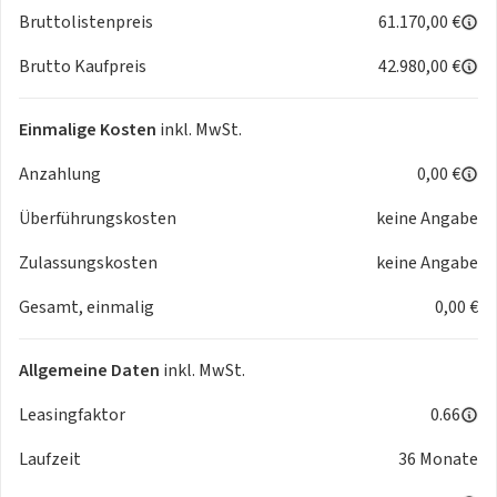
- ESP
Bruttolistenpreis
61.170,00 €
- Fahrerairbag
Brutto Kaufpreis
42.980,00 €
- Fußgängererkennung
- Geschwindigkeitsbegrenzer
- Interaktionsairbag vorn
Einmalige Kosten
inkl. MwSt.
- Kindersicherung
Anzahlung
0,00 €
- Kindersitzbefestigung ISOFIX Beifahrersitz
- Kopfairbagsystem
Überführungskosten
keine Angabe
- Müdigkeitserkennung
- Netztrennwand
Zulassungskosten
keine Angabe
- Notbremsassistent
Gesamt, einmalig
0,00 €
- Notbremsassistent / Front Assist
- Reifendruckkontrolle
- Seitenairbags vorne
Allgemeine Daten
inkl. MwSt.
- Spurverlassenswarnung
- Verkehrszeichenbasierter Geschwindigkeitsbegrenzer
Leasingfaktor
0.66
- Wegfahrsperre
Laufzeit
36 Monate
- Allrad
Komfort