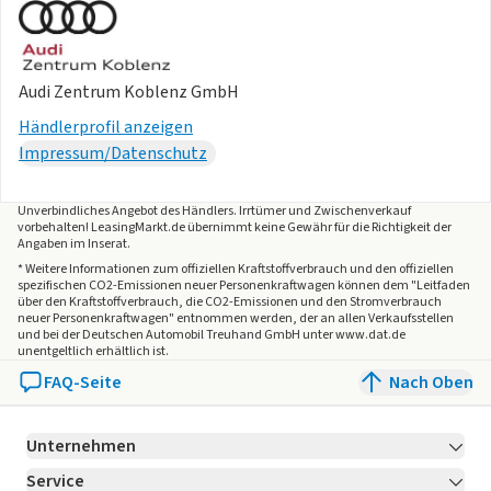
- Kreuzungsassistent
- Partikelfilter
- Verkehrszeichenerkennung
Audi Zentrum Koblenz GmbH
- HU+AU neu
Händlerprofil anzeigen
- Nichtraucherfahrzeug
Impressum/Datenschutz
- Scheckheft gepflegt
Unverbindliches Angebot des
Händlers
. Irrtümer und Zwischenverkauf
vorbehalten! LeasingMarkt.de übernimmt keine Gewähr für die Richtigkeit der
Angaben im Inserat.
* Weitere Informationen zum offiziellen Kraftstoffverbrauch und den offiziellen
spezifischen CO2-Emissionen neuer Personenkraftwagen können dem "Leitfaden
über den Kraftstoffverbrauch, die CO2-Emissionen und den Stromverbrauch
neuer Personenkraftwagen" entnommen werden, der an allen Verkaufsstellen
und bei der Deutschen Automobil Treuhand GmbH unter www.dat.de
unentgeltlich erhältlich ist.
FAQ-Seite
Nach Oben
Unternehmen
Service
Über LeasingMarkt.de