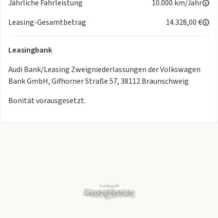
Jährliche Fahrleistung
10.000 km/Jahr
- Multifunktionslederlenkrad mit Schaltwippen
- Rückfahrkamera
Leasing-Gesamtbetrag
14.328,00 €
- Sitzheizung vorne
- Gepäcknetz Vordersitzlehne
Leasingbank
- Frontscheibe in Dämm-, Akustikglas
- Klimaautomatik
Audi Bank/Leasing Zweigniederlassungen der Volkswagen
- Klimaautomatik Climatronic 2-Zonen
Bank GmbH, Gifhorner Straße 57, 38112 Braunschweig
- Lenkradeinstellung manuell
Bonität vorausgesetzt.
- 4-Wege-Lendenwirbelstütze
- Adaptiver Geschwindigkeitsassistent
- Automatische Distanzregelung ACC
- Drive select
- Freisprecheinrichtung Bluetooth
- Funkschlüssel ohne Safelock
- Geschwindigkeitsregelanlage
- Heckklappe elektrisch (öffnen und schließen)
- Lendenwirbelstütze elektrisch
- Lenksäule höhen-/längsverstellbar