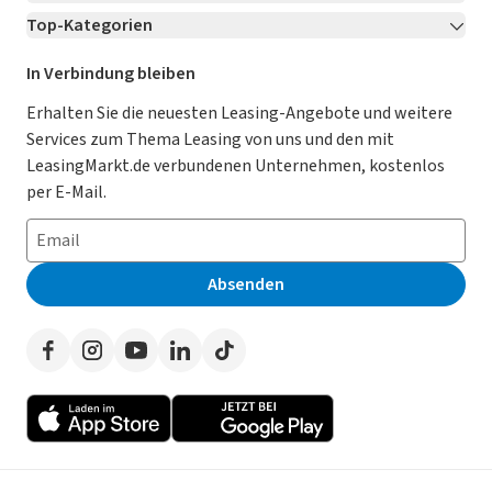
Top-Kategorien
Kontakt
Karriere
Jetzt bewerben!
Leasing Deals
Ratgeber
Für Händler
In Verbindung bleiben
Gebrauchtwagen Leasing
Magazin
Kooperation mit AutoScout24
Erhalten Sie die neuesten Leasing-Angebote und weitere
Services zum Thema Leasing von uns und den mit
Leasing ohne Anzahlung
Datenschutz-Einstellungen
AGB
LeasingMarkt.de verbundenen Unternehmen, kostenlos
E-Auto Leasing
So funktioniert’s
Datenschutz
per E-Mail.
Privatleasing
Häufig gestellte Fragen
Impressum
Leasing-Vergleiche
Leasing-Lexikon
Erklärung zur Barrierefreiheit
Absenden
Herstellerverzeichnis
Auto-Tests
Presse
Händlerverzeichnis
Werben auf LeasingMarkt.de
Autoleasing in der Nähe