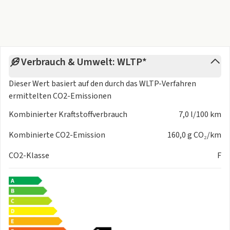
- Mittelarmlehne vorn
- Optische Anzeige
- Scheiben seitlich und hinten in Wärmeschutzverglasung
- Servolenkung
- Sportsitze in Stoff
Verbrauch & Umwelt: WLTP*
- Vordersitze höhenverstellbar
Interieur
Dieser Wert basiert auf den durch das
WLTP-Verfahren
- Bedienelemente Schwarz
ermittelten CO2-Emissionen
- Dachhimmel Stoff
- Akzentflächen und Bedientasten schwarz matt
Kombinierter Kraftstoffverbrauch
7,0 l/100 km
- Dekoreinlagen Laserstruktur schwarz
Kombinierte CO2-Emission
160,0 g CO₂/km
- Dekoreinlagen Laserstruktur schwarz
- Erweiterte Aluminiumoptik Interieur
CO2-Klasse
F
- Fußmatten
- Interieurelemente Stoff
- Lenkradapplikation Chromoptik
- Nichtraucherausführung
- Sitzbezüge Stoff
- Sportsitze