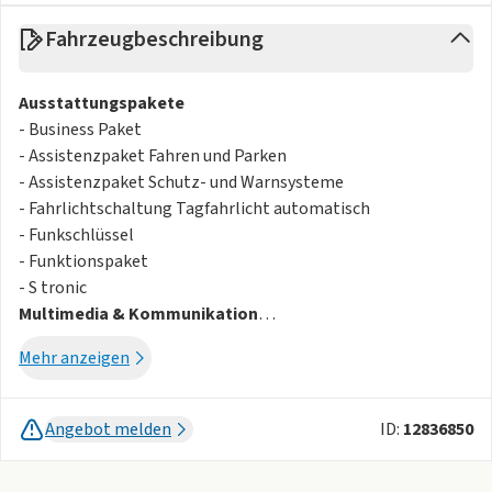
Fahrzeugbeschreibung
Ausstattungspakete
- Business Paket
- Assistenzpaket Fahren und Parken
- Assistenzpaket Schutz- und Warnsysteme
- Fahrlichtschaltung Tagfahrlicht automatisch
- Funkschlüssel
- Funktionspaket
- S tronic
Multimedia & Kommunikation
- MMI Navigation plus
Mehr anzeigen
- Navigationssystem
- Smartphone Interface
- Audi connect
Angebot melden
ID:
12836850
- Audi connect Navigation & Infotainment
- Audi phone box