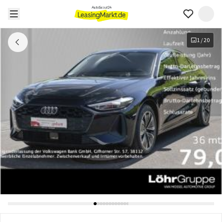
1
/
20