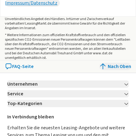
Impressum/Datenschutz
Unverbindliches Angebot des
Händlers
. Irrtümer und Zwischenverkauf
vorbehalten! LeasingMarkt.de übernimmt keine Gewähr für die Richtigkeit der
Angaben im Inserat.
* Weitere Informationen zum offiziellen Kraftstoffverbrauch und den offiziellen
spezifischen CO2-Emissionen neuer Personenkraftwagen können dem "Leitfaden
über den Kraftstoffverbrauch, die CO2-Emissionen und den Stromverbrauch
neuer Personenkraftwagen" entnommen werden, der an allen Verkaufsstellen
und bei der Deutschen Automobil Treuhand GmbH unter www.dat.de
unentgeltlich erhältlich ist.
FAQ-Seite
Nach Oben
Unternehmen
Service
Über LeasingMarkt.de
Top-Kategorien
Kontakt
Karriere
Jetzt bewerben!
Leasing Deals
Ratgeber
Für Händler
In Verbindung bleiben
Gebrauchtwagen Leasing
Magazin
Kooperation mit AutoScout24
Erhalten Sie die neuesten Leasing-Angebote und weitere
Services zum Thema Leasing von uns und den mit