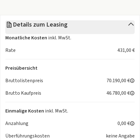
- Querverkehrs-Assistent
- Abbiegeassistent
- ABS (Antiblockiersystem)
Details zum Leasing
- Airbag Fahrer und Beifahrer
- Antischlupfregelung (ASR)
Monatliche Kosten
inkl. MwSt.
- Beifahrerairbag deaktivierbar
- Doppelairbag
Rate
431,00 €
- Einparkhilfe plus
- ESP
Preisübersicht
- Fahrerairbag
- Interaktionsairbag vorn
Bruttolistenpreis
70.190,00 €
- Kindersicherung
Brutto Kaufpreis
46.780,00 €
- Kopfairbagsystem
- Müdigkeitserkennung
- Netztrennwand
Einmalige Kosten
inkl. MwSt.
- Notbremsassistent
Anzahlung
0,00 €
- Reifendruckkontrolle
- S Sportfahrwerk
Überführungskosten
keine Angabe
- Seitenairbags vorne