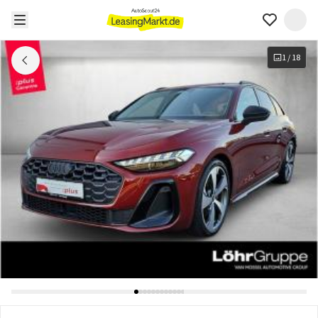
1
/
18