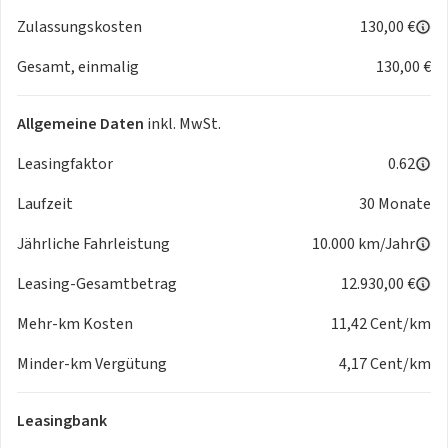
- Spurverlassenswarnung
Zulassungskosten
130,00 €
- Verkehrszeichenbasierter Geschwindigkeitsbegrenzer
Gesamt, einmalig
130,00 €
- Wegfahrsperre
Komfort
- 7-Gang-Automatikgetriebe
Allgemeine Daten
inkl. MwSt.
- Multifunktionslederlenkrad mit Schaltwippen
- Rückfahrkamera
Leasingfaktor
0.62
- Sitzheizung vorne
Laufzeit
30 Monate
- Klimaautomatik Climatronic 3-Zonen
- Elektrische Zusatzheizung
Jährliche Fahrleistung
10.000 km/Jahr
- Lenkradeinstellung manuell
- 4-Wege-Lendenwirbelstütze
Leasing-Gesamtbetrag
12.930,00 €
- Adaptiver Geschwindigkeitsassistent
Mehr-km Kosten
11,42 Cent/km
- Drive select
- Fernlichtassistent
Minder-km Vergütung
4,17 Cent/km
- Funkschlüssel ohne Safelock
- Heckklappe elektrisch (öffnen und schließen)
Leasingbank
- Mittelarmlehne vorn