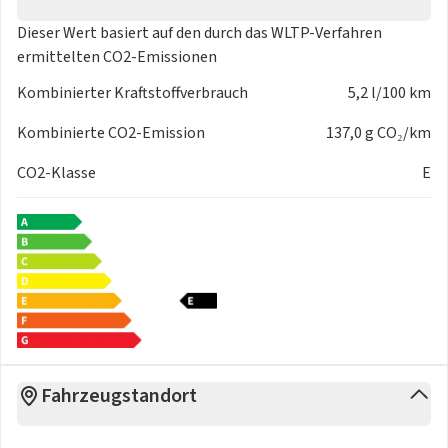
abblendend
Dieser Wert basiert auf den durch das
WLTP-Verfahren
- Endrohrblenden dunkel verchromt
ermittelten CO2-Emissionen
- Fensterzierleisten und Anbauteile dunkel
- Dachreling
Kombinierter Kraftstoffverbrauch
5,2 l/100 km
- Außenspiegel farbig
Licht & Sicht
Kombinierte CO2-Emission
137,0 g CO₂/km
- Coming Home Funktion
CO2-Klasse
E
- Leaving Home Funktion
- LED-Heckleuchten pro
- LED-Scheinwerfer Plus
- Umfeldbeleuchtung mit Logoprojektion
- Wärmeschutz- und Akustikverglasung Frontscheibe
- Innenbeleuchtung
Garantie
- Anschlussgarantie 3 Jahre, max. 100.000 km
Sonstiges
Fahrzeugstandort
- Verkehrszeichenerkennung
- HU+AU neu
- Metallic-Lackierung