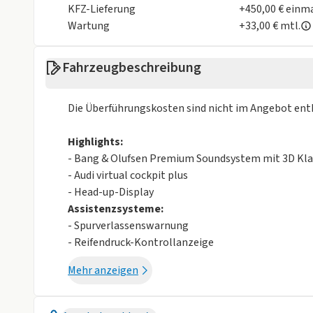
KFZ-Lieferung
+450,00 € einm
LED Tagfahrlicht
Müdigkeits-W
Wartung
+33,00 € mtl.
Notbremsassistent
Reifendruckko
Fahrzeugbeschreibung
Rückfahrkamera
Spurhalteassi
Verkehrsschilderkennung
Die Überführungskosten sind nicht im Angebot enth
Sonstige
Highlights:
Alufelgen
Dachreling
- Bang & Olufsen Premium Soundsystem mit 3D Kl
- Audi virtual cockpit plus
Isofix
Metalliclackie
- Head-up-Display
Assistenzsysteme:
Sportfahrwerk
Sportpaket
- Spurverlassenswarnung
Weniger anzei
- Reifendruck-Kontrollanzeige
- Fernlichtassistent
Mehr anzeigen
- Notbremsassistent vorn
- Adaptiver Geschwindigkeitsassistent
- Tagesfahrlicht mit Assistenzfahrlicht u.Coming-