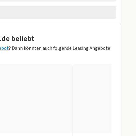
hten
.de beliebt
rweiß Metallic)
rheber
ebot
? Dann könnten auch folgende Leasing Angebote
orne
gen
r
ay