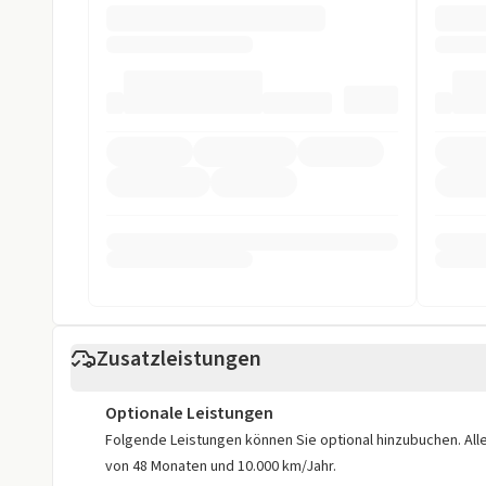
Induktives Laden Smartphone
Multifunktion
Navigationssystem
Soundsystem
Touchscreen
USB
Volldigitales Kombiinstrument
Sicherheit
ABS
Abstandstem
Abstandswarnung
Allradantrieb
ASR
Beifahrer-Airb
Einparkhilfe
Einparkhilfe h
Zusatzleistungen
Einparkhilfe selbstlenk. System
Einparkhilfe v
Optionale Leistungen
ESP
Fahrer-Airbag
Folgende Leistungen können Sie optional hinzubuchen. Alle 
von 48 Monaten und 10.000 km/Jahr.
Fernlicht-Assistent
LED Scheinwer