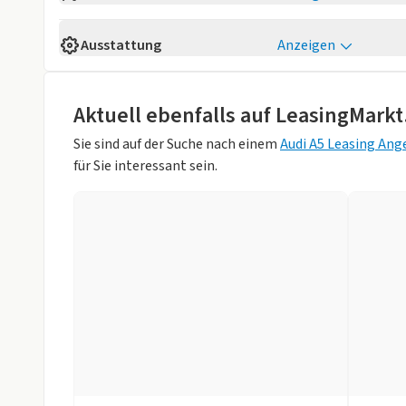
Verfügbarkeit
Sofort
Ausstattung
Anzeigen
Fahrzeugaufbau
Kombi
Komfort
Anzahl der Türen
4/5
abbl. Innenspiegel
Ambienteleuc
Aktuell ebenfalls auf LeasingMarkt
Farbe
Weiß (Gletsche
elektr. anklappb. Aussenspiegel
elektr. Fenste
Sie sind auf der Suche nach einem
Audi A5 Leasing Ang
Innenfarbe
Schwarz
für Sie interessant sein.
Klimaautomatik
Lederlenkrad
Hubraum
1968 ccm
Privacy Verglasung
Sitzheizung v
Weniger anzei
Sportsitze
Tempomat
Technik
Android Auto
Apple CarPlay
Bluetooth
Bordcompute
DAB-Radio
HeadUp-Displ