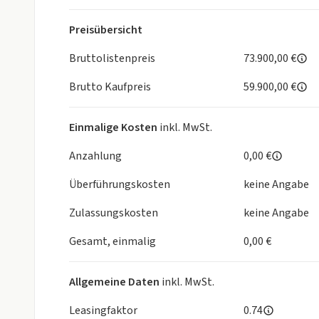
- Wegfahrsperre elektronisch
- LED-Scheinwerfer plus
Preisübersicht
- Schlüssel für Schließsystem mit Fernbedienung
- LED-Heckleuchten pro
Bruttolistenpreis
73.900,00 €
- Klimatisierungspaket
Brutto Kaufpreis
59.900,00 €
- 3-Zonen-Komfortklimaautomatik
- Einparkhilfe plus mit Distanzanzeige
- FOD Funktionen online verfügbar
Einmalige Kosten
inkl. MwSt.
- Parkassistent plus
- S tronic
Anzahlung
0,00 €
- Audi connect Notruf & Service mit Audi connect 
Überführungskosten
keine Angabe
- Rückfahrkamera
Interieur:
Zulassungskosten
keine Angabe
- Interieur S line mit Sportsitzen Stoff schwarz
- Sportlederlenkrad, 3-Speichen, oben und unten a
Gesamt, einmalig
0,00 €
- Kindersitzbefestigung i-Size auf der Beifahrersei
- Sitzheizung vorn
Allgemeine Daten
inkl. MwSt.
- Innenspiegel automatisch abblendend
- Komfortmittelarmlehne vorn
Leasingfaktor
0.74