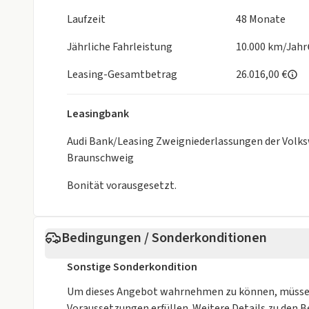
- Lenkradapplikation Chromoptik, S-Emblem, Lenkr
Laufzeit
48 Monate
- 4-Wege-Lendenwirbelstütze für die Vordersitze
- Telefonablage mit induktiver Ladefunktion
Jährliche Fahrleistung
10.000 km/Jahr
- Sportsitze vorn
- Einstiegsleisten mit Aluminiumeinlegern vorn, be
Leasing-Gesamtbetrag
26.016,00 €
Exterieur:
- Räder Audi Sport, Vielspeichen-S, schwarz metalli
Leasingbank
- Sonnenschutzverglasung abgedunkelt
- Farbe Gletscherweiß Metallic
Audi Bank/Leasing Zweigniederlassungen der Volk
- Dachreling Schwarz
Braunschweig
- Gepäckraumklappe elektrisch öffnend und schlie
Bonität vorausgesetzt.
- Räder der Audi Sport / Quattro GmbH
Sonstiges:
- Innenfarbe: schwarz
Bedingungen / Sonderkonditionen
- Entfall Modellkennzeichnung am Heck
- Dekoreinlagen Aluminium matt gebürstet mit Li
Sonstige Sonderkondition
- Exterieurpaket schwarz
- Tech
Um dieses Angebot wahrnehmen zu können, müsse
- Exterieur S line
Voraussetzungen erfüllen. Weitere Details zu den