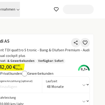
ernahmen
di A5
TDI quattro S tronic - Bang & Olufsen Premium - Audi
tual cockpit plus
ivat- & Gewerbekunden
Verfügbar: Sofort
42,00 €
inkl.
8,5
MwSt.
Privatkunden
Gewerbekunden
Laufzeit
igene Anzahlung (optional)
Fahrleistung