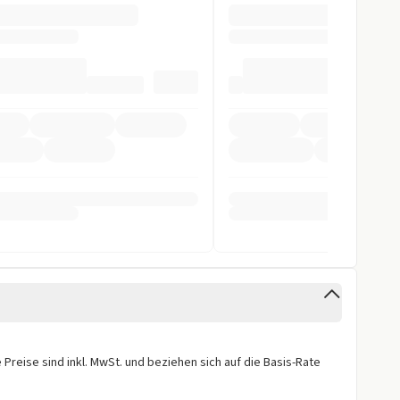
slenkrad
pomat
ag
inten
orne
Preise sind inkl. MwSt. und beziehen sich auf die Basis-Rate
fer