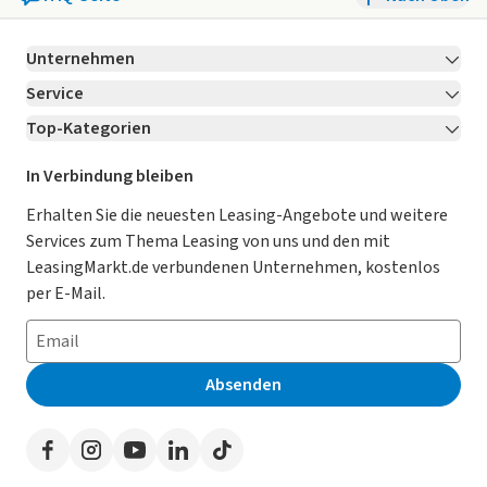
Unternehmen
Service
Über LeasingMarkt.de
Top-Kategorien
Kontakt
Karriere
Jetzt bewerben!
Leasing Deals
Ratgeber
Für Händler
In Verbindung bleiben
Gebrauchtwagen Leasing
Magazin
Kooperation mit AutoScout24
Erhalten Sie die neuesten Leasing-Angebote und weitere
Services zum Thema Leasing von uns und den mit
Leasing ohne Anzahlung
Datenschutz-Einstellungen
AGB
LeasingMarkt.de verbundenen Unternehmen, kostenlos
E-Auto Leasing
So funktioniert’s
Datenschutz
per E-Mail.
Privatleasing
Häufig gestellte Fragen
Impressum
Leasing-Vergleiche
Leasing-Lexikon
Erklärung zur Barrierefreiheit
Absenden
Herstellerverzeichnis
Auto-Tests
Presse
Händlerverzeichnis
Werben auf LeasingMarkt.de
Autoleasing in der Nähe