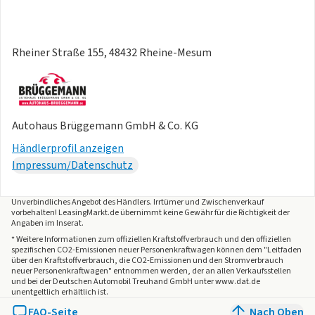
Rheiner Straße 155, 48432 Rheine-Mesum
Autohaus Brüggemann GmbH & Co. KG
Händlerprofil anzeigen
Impressum/Datenschutz
Unverbindliches Angebot des
Händlers
. Irrtümer und Zwischenverkauf
vorbehalten! LeasingMarkt.de übernimmt keine Gewähr für die Richtigkeit der
Angaben im Inserat.
* Weitere Informationen zum offiziellen Kraftstoffverbrauch und den offiziellen
spezifischen CO2-Emissionen neuer Personenkraftwagen können dem "Leitfaden
über den Kraftstoffverbrauch, die CO2-Emissionen und den Stromverbrauch
neuer Personenkraftwagen" entnommen werden, der an allen Verkaufsstellen
und bei der Deutschen Automobil Treuhand GmbH unter www.dat.de
unentgeltlich erhältlich ist.
FAQ-Seite
Nach Oben