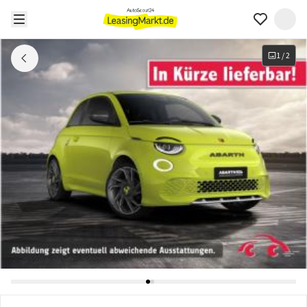
1
/
2