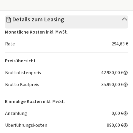
- Fensterheber vorn, elektrisch
- Sitzheizung vorn
Details zum Leasing
- Lichtsensor
- Totwinkel-Assistent
Monatliche Kosten
inkl. MwSt.
- Digitaler Radioempfang (DAB)
- Keyless Entry
Rate
294,63 €
- Getönte Seitenscheiben hinten
- Mode 3 Ladekabel
Preisübersicht
- One-Pedal-Driving
- Kabelloses Smartphone-Ladepad
Bruttolistenpreis
42.980,00 €
- Premium-Sportsitze mit Alcantara-Prägung
Brutto Kaufpreis
35.990,00 €
- Innenspiegel, automatisch abblendend
- Regensensor
- LED Tagfahrlicht
Einmalige Kosten
inkl. MwSt.
- Multifunktionslenkrad
Anzahlung
0,00 €
- ABARTH Sportlenkrad
- LED Heckleuchten
Überführungskosten
990,00 €
- Fahrer- und Beifahrerairbag