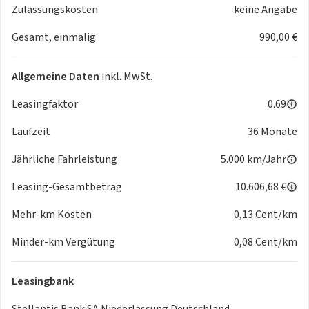
- Seitenairbags
Zulassungskosten
keine Angabe
- Kopfairbags vorn
Gesamt, einmalig
990,00 €
- ESP Elektronisches Stabilitätsprogramm
- Isofix-Befestigung auf den äußeren Sitzplätzen im Fond
- ABS Antiblockiersystem
Allgemeine Daten
inkl. MwSt.
- Traktionskontrolle
- Berganfahrhilfe
Leasingfaktor
0.69
- 85-kW DC-Schnellladevorrichtung
Laufzeit
36 Monate
- Auflagefläche der Frontscheibenwischer beheizbar
- Batterie 42,2 KWH
Jährliche Fahrleistung
5.000 km/Jahr
- Fahrersitz, höhenverstellbar
- 12V Steckdose im Gepäckraum
Leasing-Gesamtbetrag
10.606,68 €
- Mittelarmlehne vorne
Mehr-km Kosten
0,13 Cent/km
- elektrisches Verdeck
- Rücksitzlehnen umklappbar (50/50)
Minder-km Vergütung
0,08 Cent/km
- 6 Lautsprecher (2 Hochtöner + 2 Lautsprecher vorne + 2
Lautsprecher hinten)
Leasingbank
- Abarth AVAS-Sound inklusive Schlüssel-Ein-Aus-Ton
- USB-Anschluss Typ A+C am Mitteltunnel
Stellantis Bank SA Niederlassung Deutschland,