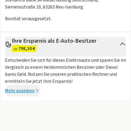
- Wärmeschutzverglasung
Siemensstraße 10, 63263 Neu-Isenburg
- Lenkrad, höhenverstellbar
- elektronische Wegfahrsperre
Bonität vorausgesetzt.
- Reifendruckkontrolle
- Servolenkung
Ihre Ersparnis als E-Auto-Besitzer
798,30 €
ab
Entscheiden Sie sich für dieses Elektroauto und sparen Sie im
Vergleich zu einem herkömmlichen Benziner oder Diesel
bares Geld. Nutzen Sie unseren praktischen Rechner und
ermitteln Sie jetzt Ihre Ersparnis!
Mehr anzeigen