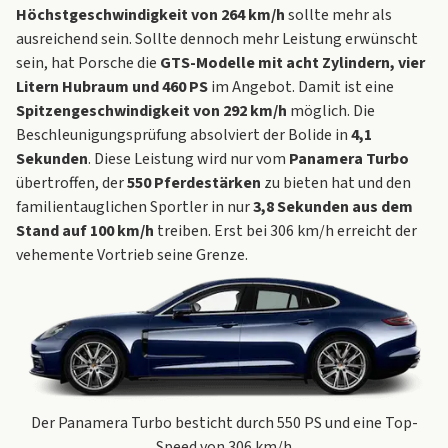
Höchstgeschwindigkeit von 264 km/h
sollte mehr als
ausreichend sein. Sollte dennoch mehr Leistung erwünscht
sein, hat Porsche die
GTS-Modelle mit acht Zylindern, vier
Litern Hubraum und 460 PS
im Angebot. Damit ist eine
Spitzengeschwindigkeit von 292 km/h
möglich. Die
Beschleunigungsprüfung absolviert der Bolide in
4,1
Sekunden
. Diese Leistung wird nur vom
Panamera Turbo
übertroffen, der
550 Pferdestärken
zu bieten hat und den
familientauglichen Sportler in nur
3,8 Sekunden aus dem
Stand auf 100 km/h
treiben. Erst bei 306 km/h erreicht der
vehemente Vortrieb seine Grenze.
Der Panamera Turbo besticht durch 550 PS und eine Top-
Speed von 306 km/h