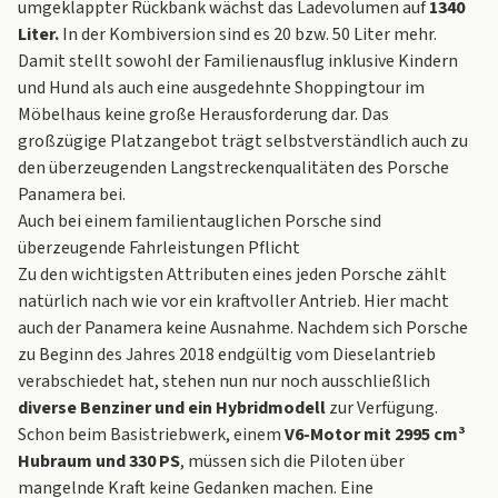
umgeklappter Rückbank wächst das Ladevolumen auf
1340
Liter.
In der Kombiversion sind es 20 bzw. 50 Liter mehr.
Damit stellt sowohl der Familienausflug inklusive Kindern
und Hund als auch eine ausgedehnte Shoppingtour im
Möbelhaus keine große Herausforderung dar. Das
großzügige Platzangebot trägt selbstverständlich auch zu
den überzeugenden Langstreckenqualitäten des Porsche
Panamera bei.
Auch bei einem familientauglichen Porsche sind
überzeugende Fahrleistungen Pflicht
Zu den wichtigsten Attributen eines jeden Porsche zählt
natürlich nach wie vor ein kraftvoller Antrieb. Hier macht
auch der Panamera keine Ausnahme. Nachdem sich Porsche
zu Beginn des Jahres 2018 endgültig vom Dieselantrieb
verabschiedet hat, stehen nun nur noch ausschließlich
diverse Benziner und ein Hybridmodell
zur Verfügung.
Schon beim Basistriebwerk, einem
V6-Motor mit 2995 cm³
Hubraum und 330 PS
, müssen sich die Piloten über
mangelnde Kraft keine Gedanken machen. Eine