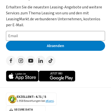
Gebrauchtwagen Leasing
Magazin
Kooperation mit AutoScout24
Erhalten Sie die neuesten Leasing-Angebote und weitere
Services zum Thema Leasing von uns und den mit
Leasing ohne Anzahlung
Datenschutz-Einstellungen
AGB
LeasingMarkt.de verbundenen Unternehmen, kostenlos
E-Auto Leasing
So funktioniert’s
Datenschutz
per E-Mail.
Privatleasing
Häufig gestellte Fragen
Impressum
Leasing-Vergleiche
Leasing-Lexikon
Erklärung zur Barrierefreiheit
Absenden
Herstellerverzeichnis
Auto-Tests
Presse
Händlerverzeichnis
Werben auf LeasingMarkt.de
Autoleasing in der Nähe
EXZELLENT: 4.71 / 5
2.958 Bewertungen bei
eKomi
.
SECURE DATA