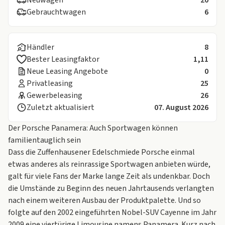
Neuwagen
20
Gebrauchtwagen
6
Händler
8
Bester Leasingfaktor
1,11
Neue Leasing Angebote
0
Privatleasing
25
Gewerbeleasing
26
Zuletzt aktualisiert
07. August 2026
Der Porsche Panamera: Auch Sportwagen können
familientauglich sein
Dass die Zuffenhausener Edelschmiede
Porsche
einmal
etwas anderes als reinrassige Sportwagen anbieten würde,
galt für viele Fans der Marke lange Zeit als undenkbar. Doch
die Umstände zu Beginn des neuen Jahrtausends verlangten
nach einem weiteren Ausbau der Produktpalette. Und so
folgte auf den 2002 eingeführten Nobel-SUV Cayenne im Jahr
2009 eine viertürige Limousine namens Panamera. Kurz nach