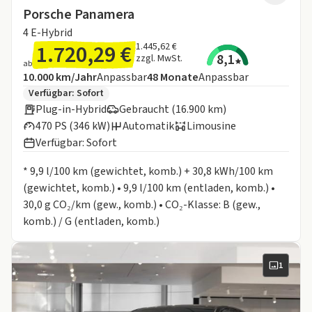
Porsche Panamera
4 E-Hybrid
1.720,29 €
1.445,62 €
8,1
zzgl. MwSt.
ab
Angebotsdetails:
Inklusive Laufleistung
Laufzeit
10.000 km/Jahr
Anpassbar
48
Monate
Anpassbar
Zusätzliche Fahrzeuginformationen:
Verfügbar: Sofort
Plug-in-Hybrid
Gebraucht (16.900 km)
470 PS (346 kW)
Automatik
Limousine
Verfügbar: Sofort
Informationen zum Kraftstoffverbrauch:
* 9,9 l/100 km (gewichtet, komb.) + 30,8 kWh/100 km
(gewichtet, komb.) • 9,9 l/100 km (entladen, komb.) •
30,0 g CO₂/km (gew., komb.) • CO₂-Klasse: B (gew.,
komb.) / G (entladen, komb.)
1