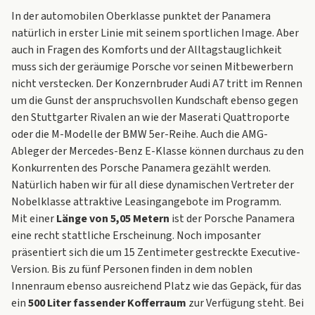
In der automobilen Oberklasse punktet der Panamera
natürlich in erster Linie mit seinem sportlichen Image. Aber
auch in Fragen des Komforts und der Alltagstauglichkeit
muss sich der geräumige Porsche vor seinen Mitbewerbern
nicht verstecken. Der Konzernbruder
Audi A7
tritt im Rennen
um die Gunst der anspruchsvollen Kundschaft ebenso gegen
den Stuttgarter Rivalen an wie der Maserati Quattroporte
oder die M-Modelle der BMW 5er-Reihe. Auch die AMG-
Ableger der
Mercedes-Benz E-Klasse
können durchaus zu den
Konkurrenten des Porsche Panamera gezählt werden.
Natürlich haben wir für all diese dynamischen Vertreter der
Nobelklasse attraktive Leasingangebote im Programm.
Mit einer
Länge von 5,05 Metern
ist der Porsche Panamera
eine recht stattliche Erscheinung. Noch imposanter
präsentiert sich die um 15 Zentimeter gestreckte Executive-
Version. Bis zu fünf Personen finden in dem noblen
Innenraum ebenso ausreichend Platz wie das Gepäck, für das
ein
500 Liter fassender Kofferraum
zur Verfügung steht. Bei