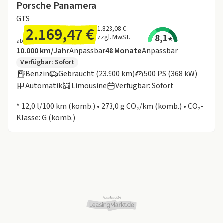
Porsche Panamera
GTS
2.169,47 €
1.823,08 €
8,1
zzgl. MwSt.
ab
Angebotsdetails:
Inklusive Laufleistung
Laufzeit
10.000 km/Jahr
Anpassbar
48
Monate
Anpassbar
Zusätzliche Fahrzeuginformationen:
Verfügbar: Sofort
Benzin
Gebraucht (23.900 km)
500 PS (368 kW)
Automatik
Limousine
Verfügbar: Sofort
Informationen zum Kraftstoffverbrauch:
* 12,0 l/100 km (komb.) • 273,0 g CO₂/km (komb.) • CO₂-
Klasse: G (komb.)