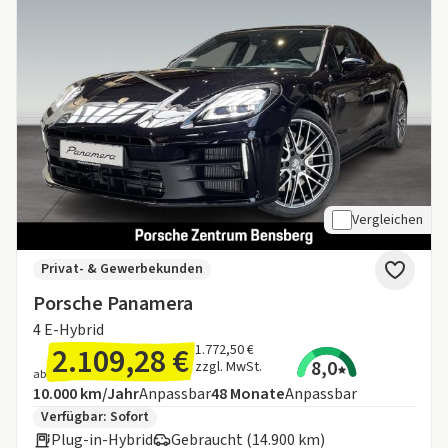
Vergleichen
Privat- & Gewerbekunden
Porsche Panamera
4 E-Hybrid
2.109,28 €
1.772,50 €
8,0
zzgl. MwSt.
ab
Angebotsdetails:
Inklusive Laufleistung
Laufzeit
10.000 km/Jahr
Anpassbar
48
Monate
Anpassbar
Zusätzliche Fahrzeuginformationen:
Verfügbar: Sofort
Plug-in-Hybrid
Gebraucht (14.900 km)