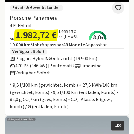
Privat- & Gewerbekunden
Porsche Panamera
4 E-Hybrid
1.982,72 €
1.666,15 €
8,0
zzgl. MwSt.
ab
Angebotsdetails:
Inklusive Laufleistung
Laufzeit
10.000 km/Jahr
Anpassbar
48
Monate
Anpassbar
Zusätzliche Fahrzeuginformationen:
Verfügbar: Sofort
Plug-in-Hybrid
Gebraucht (19.900 km)
470 PS (346 kW)
Automatik
Limousine
Verfügbar: Sofort
Informationen zum Kraftstoffverbrauch:
* 9,5 l/100 km (gewichtet, komb.) + 27,5 kWh/100 km
(gewichtet, komb.) • 9,5 l/100 km (entladen, komb.) •
82,0 g CO₂/km (gew., komb.) • CO₂-Klasse: B (gew.,
komb.) / G (entladen, komb.)
20