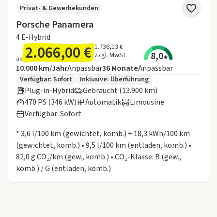
Privat- & Gewerbekunden
Porsche Panamera
4 E-Hybrid
2.066,00 €
1.736,13 €
8,0
zzgl. MwSt.
ab
Angebotsdetails:
Inklusive Laufleistung
Laufzeit
10.000 km/Jahr
Anpassbar
36
Monate
Anpassbar
Zusätzliche Fahrzeuginformationen:
Verfügbar: Sofort
Inklusive:
Überführung
Plug-in-Hybrid
Gebraucht (13.900 km)
470 PS (346 kW)
Automatik
Limousine
Verfügbar: Sofort
Informationen zum Kraftstoffverbrauch:
* 3,6 l/100 km (gewichtet, komb.) + 18,3 kWh/100 km
(gewichtet, komb.) • 9,5 l/100 km (entladen, komb.) •
82,0 g CO₂/km (gew., komb.) • CO₂-Klasse: B (gew.,
komb.) / G (entladen, komb.)