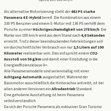
Als alternative Motorisierung steht der
462 PS starke
Panamera 4 E-Hybrid
bereit. Die Kombination aus einem
330 PS Benziner und einem E-Motor mit 136 PS verhilft dem
Porsche zu einer
Höchstgeschwindigkeit von 278 km/h
. Die
Marke von 100 km/h wird aus dem Stand nach
4,6 Sekunden
erreicht. Trotz dieser beeindruckenden Fahrleistungen soll
ein durchschnittlicher Verbrauch von nur
2,5 Litern auf 100
Kilometer
realisierbar sein. Dies entspricht einem
CO2-
Ausstoß von 56 g/km
und damit einer Einstufung in die
Energieeffizienzklasse A+.
Alle Panameramodelle sind serienmäßig mit einer
Achtgang-Automatik
ausgestattet. Während der
Basismotor ausschließlich die Hinterachse antreibt, ist bei
allen anderen Versionen ein
Allradantrieb
Standard.
Eine gehobene Ausstattung ist beim Panamera
selbstverständlich
Da sich der Porsche Panamera als exklusiver Gran Turismo