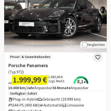
Vergleichen
Privat- & Gewerbekunden
Porsche Panamera
(Typ 972)
1.999,99 €
1.680,66 €
8,1
zzgl. MwSt.
ab
Angebotsdetails:
Inklusive Laufleistung
Laufzeit
10.000 km/Jahr
Anpassbar
36
Monate
Anpassbar
Zusätzliche Fahrzeuginformationen:
Verfügbar: Sofort
Plug-in-Hybrid
Gebraucht (19.999 km)
544 PS (400 kW)
Automatik
Limousine