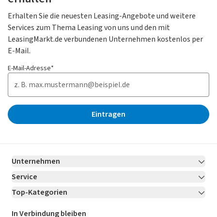
Erhalten Sie die neuesten Leasing-Angebote und weitere
Services zum Thema Leasing von uns und den mit
LeasingMarkt.de verbundenen Unternehmen kostenlos per
E-Mail.
E-Mail-Adresse*
Eintragen
Unternehmen
Service
Über LeasingMarkt.de
Top-Kategorien
Kontakt
Karriere
Jetzt bewerben!
Leasing Deals
Ratgeber
Für Händler
In Verbindung bleiben