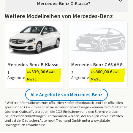
pro Monat.
Mercedes-Benz C-Klasse?
Den Mercedes-Benz C-Klasse können Sie auf unserer
Seite bei 5 Händlern unverbindlich anfragen.
Weitere Modellreihen von Mercedes-Benz
Für den
Mercedes-Benz C-Klasse
finden Sie auf
Entdecken Sie jetzt passende
Mercedes-Benz C-Klasse
LeasingMarkt.de Angebote mit einem Leasingfaktor ab
Angebote auf LeasingMarkt.de!
0,83.
Der Leasingfaktor bewertet die Konditionen eines
Leasingangebots und eignet sich sehr gut als
Vergleichsinstrument. Je niedriger der Leasingfaktor
ist, desto besser ist das Angebot.
Mercedes-Benz B-Klasse
Mercedes-Benz C 63 AMG
kleiner als 1,1 - Guter Leasingfaktor
339,00 €
860,00 €
kleiner als 0,9 - Sehr guter Leasingfaktor
1
ab
inkl.
2
ab
inkl.
Angebote
Angebote
kleiner als 0,7 - Top-Leasingfaktor
MwSt.
MwSt.
Weitere Informationen bietet Ihnen unser
Ratgeber
zum Thema Leasingfaktor.
Alle Angebote von Mercedes-Benz
* Weitere Informationen zum offiziellen Kraftstoffverbrauch und den offiziellen
spezifischen CO2-Emissionen neuer Personenkraftwagen können dem "Leitfaden
über den Kraftstoffverbrauch, die CO2-Emissionen und den Stromverbrauch
neuer Personenkraftwagen" entnommen werden, der an allen Verkaufsstellen
und bei der Deutschen Automobil Treuhand GmbH unter www.dat.de
unentgeltlich erhältlich ist.