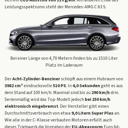
Leistungsspektrums steht der Mercedes-AMG C 63 S.
Bei einer Länge von 4,70 Metern finden bis zu 1510 Liter
Platz im Laderaum
Der
Acht-Zylinder-Benziner
schöpft aus einem Hubraum von
3982 cm³
eindrucksvolle
510 PS
. In
4,0 Sekunden
geht es aus
dem Stand auf 100 km/h. Maximal sind bis zu
290 km/h
drin.
Serienmäßig wird das Top-Modell jedoch
bei 250 km/h
elektronisch eingebremst
. Der Hersteller gibt einen
Durchschnittsverbrauch von etwa
9,0 Litern Super Plus
an.
Wie alle in der C-Klasse verbauten Motoren erfüllt auch
dieses Triebwerk die Vorgaben der
EU-Abgasnorm
Euro 6d-