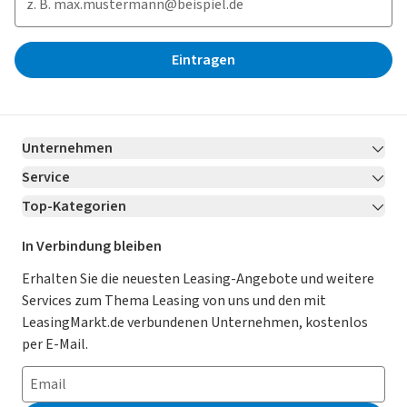
Eintragen
Unternehmen
Service
Über LeasingMarkt.de
Top-Kategorien
Kontakt
Karriere
Jetzt bewerben!
Leasing Deals
Ratgeber
Für Händler
In Verbindung bleiben
Gebrauchtwagen Leasing
Magazin
Kooperation mit AutoScout24
Erhalten Sie die neuesten Leasing-Angebote und weitere
Services zum Thema Leasing von uns und den mit
Leasing ohne Anzahlung
Datenschutz-Einstellungen
AGB
LeasingMarkt.de verbundenen Unternehmen, kostenlos
E-Auto Leasing
So funktioniert’s
Datenschutz
per E-Mail.
Privatleasing
Häufig gestellte Fragen
Impressum
Leasing-Vergleiche
Leasing-Lexikon