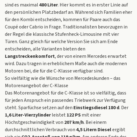
sind es maximal
480 Liter
. Hier kommt es in erster Linie auf
den persönlichen Platzbedarf an. Während sich Familien eher
für den Kombi entscheiden, kommen für Paare auch das
Coupé oder Cabrio in Frage. Traditionalisten bevorzugen in
der Regel die klassische Stufenheck-Limousine mit vier
Türen. Ganz gleich für welche Version Sie sich am Ende
entscheiden, alle Varianten bieten den
Langstreckenkomfort
, der von einem Mercedes erwartet
wird. Dazu tragen in erheblichem Maße auch die modernen
Motoren bei, die für die C-Klasse verfügbar sind.
So vielfältig wie die Wünsche von Mercedeskunden – das
Motorenangebot der C-Klasse
Das Motorenangebot für die C-Klasse ist so vielfältig, dass
für jeden Anspruch ein passendes Triebwerk zur Verfügung
steht. Sparfüchse setzen auf den
Einstiegsdiesel 180 d
. Der
1,6 Liter-Vierzylinder
leistet
122 PS
mit einer
Höchstgeschwindigkeit von
207 km/h
. Bei einem
durchschnittlichen Verbrauch von
4,5 Litern Diesel
ergibt
sich ein
CO2-Ausstoß von 119 g/km
. Am anderen Ende des