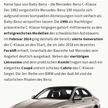
Keine Spur von Baby-Benz – die Mercedes-Benz C-Klasse
Der 1982 vorgestellte Mercedes-Benz 190 musste sich
aufgrund seiner kompakten Abmessungen noch vielfach als
Baby-Benz verspotten lassen. Die
1993
als Nachfolger
präsentierte C-Klasse hingegen gehört mittlerweile zu den
erfolgreichsten Modellen
des schwäbischen Autobauers.
Im
Februar 2014
ging deshalb die bereits
vierte Generation
der C-Klasse an den Start, die im Jahr 2018 ein dezentes
Facelift
erhielt. Innerhalb der Baureihe hat Mercedes sein
Angebot deutlich ausgebaut. Neben der
viertürigen
Limousine
und dem praktischen
Kombi
tragen nun auch ein
elegantes
Coupé
und ein schickes
Cabrio
das C-Klasse-
Siegel. Die 3er-Reihe von
BMW
und der
Audi A4
sind die
natürlichen Rivalen des Benz.