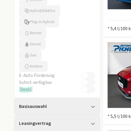
Hybrid/Elektro
Plug-in-Hybrid
Information
* 5,4 l/100
Benzin
Diesel
Gas
Andere
E-Auto Förderung
Sofort verfügbar
Deals
Basisauswahl
Information
* 5,5 l/100
Leasingvertrag