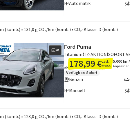
Automatik
en zum Kraftstoffverbrauch:
 km (komb.) • 131,0 g CO₂/km (komb.) • CO₂-Klasse: D (komb.)
Ford Puma
20
178,99 €
5.000 km
zzgl.
Angebots
Inklusiv
MwSt.
Anpassbar
ab
Zusätzliche Fahrzeuginformation
Verfügbar: Sofort
Benzin
Manuell
en zum Kraftstoffverbrauch:
 km (komb.) • 123,0 g CO₂/km (komb.) • CO₂-Klasse: D (komb.)