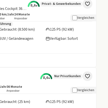
Privat- & Gewerbekunden
8,6
ST-Line 1,0l EcoBoost Navi digitales Cockpit 360 Kamera LED ACC El. Heckklappe
0 km/Jahr
24
Monate
botsdetails:
sive Laufleistung
Laufzeit
Vergleichen
sbar
Anpassbar
en:
führung
Gebraucht (8.500 km)
125 PS (92 kW)
SUV / Geländewagen
Verfügbar: Sofort
Nur Privatkunden
8,6
/Jahr
36
Monate
details:
e Laufleistung
Laufzeit
Vergleichen
Anpassbar
en:
Gebraucht (25 km)
125 PS (92 kW)