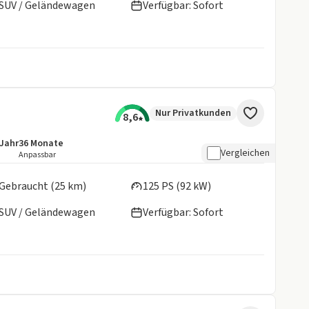
SUV / Geländewagen
Verfügbar: Sofort
Nur Privatkunden
8,6
/Jahr
36
Monate
details:
e Laufleistung
Laufzeit
Vergleichen
Anpassbar
en:
Gebraucht (25 km)
125 PS (92 kW)
SUV / Geländewagen
Verfügbar: Sofort