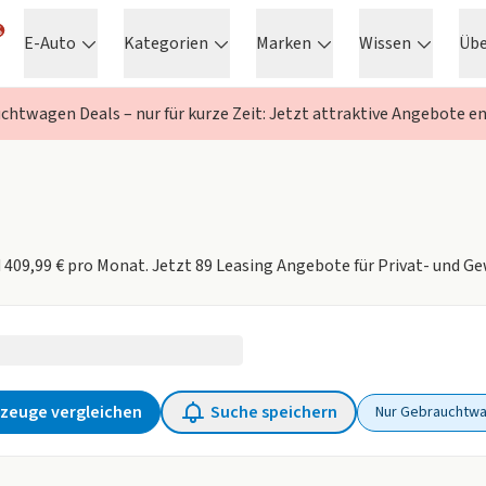
E-Auto
Kategorien
Marken
Wissen
Üb
chtwagen Deals – nur für kurze Zeit: Jetzt attraktive Angebote e
d 409,99 € pro Monat. Jetzt 89 Leasing Angebote für Privat- und 
e ausgewählt
zeuge vergleichen
Suche speichern
Nur Gebrauchtw
lter