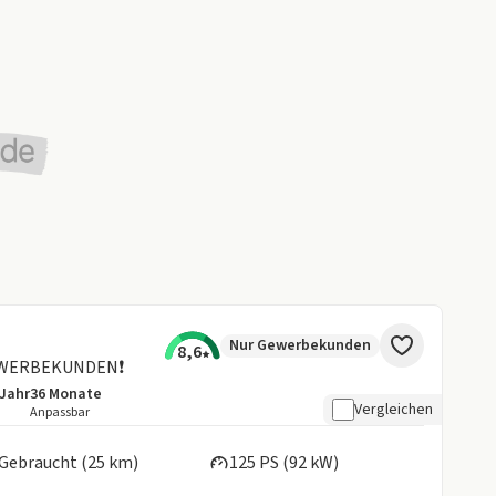
Nur Gewerbekunden
8,6
EWERBEKUNDEN❗
/Jahr
36
Monate
details:
e Laufleistung
Laufzeit
Vergleichen
Anpassbar
en:
Gebraucht (25 km)
125 PS (92 kW)