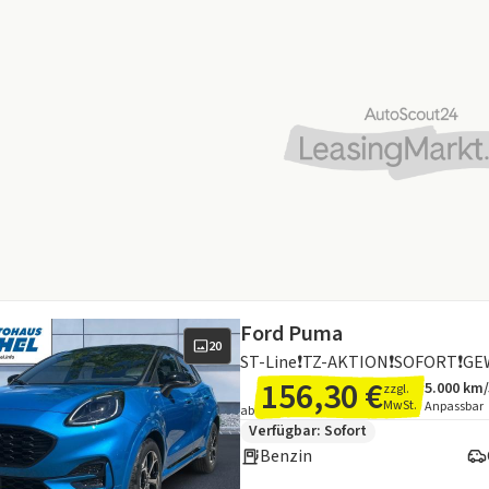
Ford Puma
20
ST-Line❗TZ-AKTION❗SOFORT❗G
156,30 €
5.000 km
zzgl.
Angebots
Inklusiv
MwSt.
Anpassbar
ab
Zusätzliche Fahrzeuginformation
Verfügbar: Sofort
Benzin