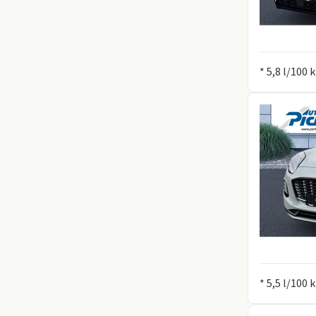
Information
* 5,8 l/100
Information
* 5,5 l/100