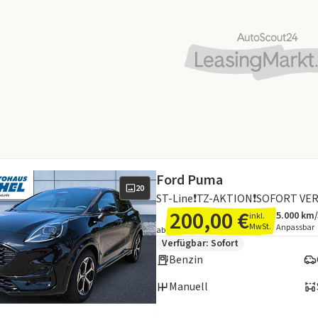
Ford Puma
20
ST-Line❗TZ-AKTION❗SOFORT VE
200,00 €
5.000 km
inkl.
Angebots
Inklusiv
MwSt.
Anpassbar
ab
Zusätzliche Fahrzeuginformation
Verfügbar: Sofort
Benzin
Manuell