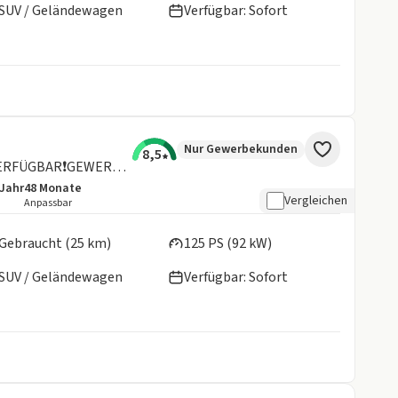
SUV / Geländewagen
Verfügbar: Sofort
Nur Gewerbekunden
8,5
Titanium❗TZ-AKTION❗SOFORT VERFÜGBAR❗GEWERBEKUNDEN❗
/Jahr
48
Monate
details:
e Laufleistung
Laufzeit
Vergleichen
Anpassbar
en:
Gebraucht (25 km)
125 PS (92 kW)
SUV / Geländewagen
Verfügbar: Sofort