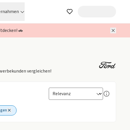
ernahmen
ntdecken! 🚗
Gewerbekunden vergleichen!
agen