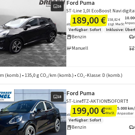
Ford Puma
16
189,00 €
10.00
Ange
Inklu
158,82 €
Anpas
ab
zzgl. MwSt.
Zusätzliche Fahrzeuginformation
Verfügbar: Sofort
Inklusive:
Über
Benzin
Manuell
en zum Kraftstoffverbrauch:
 km (komb.) • 135,0 g CO₂/km (komb.) • CO₂-Klasse: D (komb.)
Ford Puma
18
ST-Line❗TZ-AKTION❗SOFORT❗
199,00 €
5.000 km
inkl.
Angebots
Inklusiv
MwSt.
Anpassbar
ab
Zusätzliche Fahrzeuginformation
Verfügbar: Sofort
Benzin