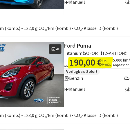
Manuell
en zum Kraftstoffverbrauch:
 km (komb.) • 122,0 g CO₂/km (komb.) • CO₂-Klasse: D (komb.)
Ford Puma
20
Titanium❗SOFORT❗TZ-AKTION❗
190,00 €
5.000 km
inkl.
Angebots
Inklusiv
MwSt.
Anpassbar
ab
Zusätzliche Fahrzeuginformation
Verfügbar: Sofort
Benzin
Manuell
en zum Kraftstoffverbrauch:
 km (komb.) • 123,0 g CO₂/km (komb.) • CO₂-Klasse: D (komb.)