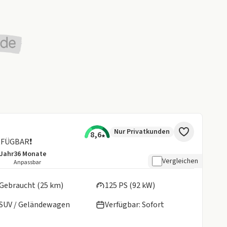
Nur Privatkunden
8,6
RFÜGBAR❗
/Jahr
36
Monate
details:
e Laufleistung
Laufzeit
Vergleichen
Anpassbar
en:
Gebraucht (25 km)
125 PS (92 kW)
SUV / Geländewagen
Verfügbar: Sofort