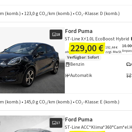
en zum Kraftstoffverbrauch:
 km (komb.) • 123,0 g CO₂/km (komb.) • CO₂-Klasse: D (komb.)
Ford Puma
18
ST-Line X⚡1.0L EcoBoost Hybrid 
229,00 €
10.00
Ange
Inklu
192,44 €
Anpas
ab
zzgl. MwSt.
Zusätzliche Fahrzeuginformation
Verfügbar: Sofort
Benzin
Automatik
en zum Kraftstoffverbrauch:
 km (komb.) • 145,0 g CO₂/km (komb.) • CO₂-Klasse: E (komb.)
Ford Puma
17
ST-Line ACC*Klima*360°Cam*el.H