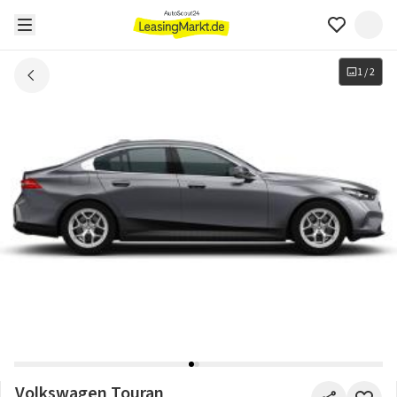
1
/
2
Volkswagen Touran