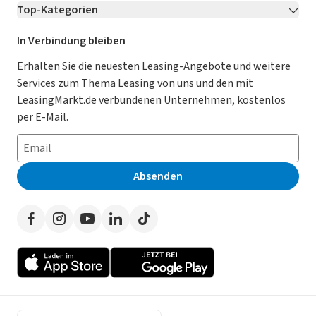
Top-Kategorien
Kontakt
Karriere
Jetzt bewerben!
Leasing Deals
Ratgeber
Für Händler
In Verbindung bleiben
Gebrauchtwagen Leasing
Magazin
Kooperation mit AutoScout24
Erhalten Sie die neuesten Leasing-Angebote und weitere
Services zum Thema Leasing von uns und den mit
Leasing ohne Anzahlung
Datenschutz-Einstellungen
AGB
LeasingMarkt.de verbundenen Unternehmen, kostenlos
E-Auto Leasing
So funktioniert’s
Datenschutz
per E-Mail.
Privatleasing
Häufig gestellte Fragen
Impressum
Leasing-Vergleiche
Leasing-Lexikon
Erklärung zur Barrierefreiheit
Absenden
Herstellerverzeichnis
Auto-Tests
Presse
Händlerverzeichnis
Werben auf LeasingMarkt.de
Autoleasing in der Nähe