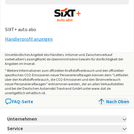
SIXT+ auto abo
Händlerprofil anzeigen
Unverbindliches Angebot des
Händlers
. Irrtümer und Zwischenverkauf
vorbehalten! LeasingMarkt.de übernimmt keine Gewähr für die Richtigkeit der
Angaben im Inserat.
* Weitere Informationen zum offiziellen Kraftstoffverbrauch und den offiziellen
spezifischen CO2-Emissionen neuer Personenkraftwagen können dem "Leitfaden
über den Kraftstoffverbrauch, die CO2-Emissionen und den Stromverbrauch
neuer Personenkraftwagen" entnommen werden, der an allen Verkaufsstellen
und bei der Deutschen Automobil Treuhand GmbH unter www.dat.de
unentgeltlich erhältlich ist.
FAQ-Seite
Nach Oben
Unternehmen
Service
Über LeasingMarkt.de