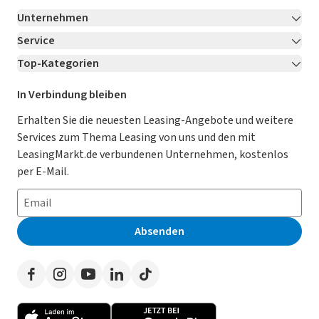
Unternehmen
Service
Über LeasingMarkt.de
Top-Kategorien
Kontakt
Karriere
Jetzt bewerben!
Leasing Deals
Ratgeber
Für Händler
In Verbindung bleiben
Gebrauchtwagen Leasing
Magazin
Kooperation mit AutoScout24
Erhalten Sie die neuesten Leasing-Angebote und weitere
Services zum Thema Leasing von uns und den mit
Leasing ohne Anzahlung
Datenschutz-Einstellungen
AGB
LeasingMarkt.de verbundenen Unternehmen, kostenlos
E-Auto Leasing
So funktioniert’s
Datenschutz
per E-Mail.
Privatleasing
Häufig gestellte Fragen
Impressum
Leasing-Vergleiche
Leasing-Lexikon
Erklärung zur Barrierefreiheit
Absenden
Herstellerverzeichnis
Auto-Tests
Presse
Händlerverzeichnis
Werben auf LeasingMarkt.de
Autoleasing in der Nähe