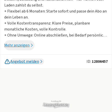
Laden zahlst du selbst.
+ Flexibel ab 6 Monaten: Starte sofort und passe dein Abo an
dein Leben an.
+ Volle Kostentransparenz: Klare Preise, planbare
monatliche Kosten, volle Kontrolle.
+ Ohne Umwege: Online abschließen, bei Bedarf persönlich
beraten lassen, Lieferung direkt vor deine Tür.
Mehr anzeigen
+ Neuwagen als Standard: Immer topaktuell, direkt
startklar.
!! Die angegebenen Preise verstehen sich nach einer
Angebot melden
ID:
12806457
Bereitstellungskosten von 1.500 € !!