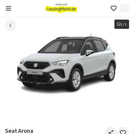
1
/
1
Seat Arona