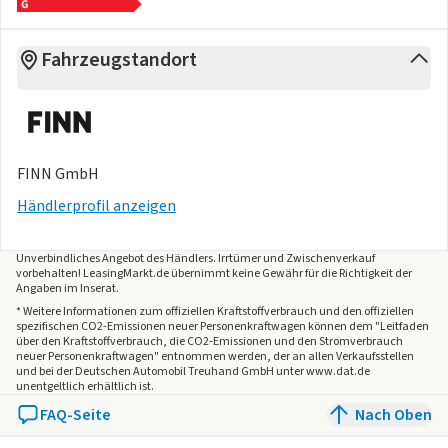
Fahrzeugstandort
FINN GmbH
Händlerprofil anzeigen
Unverbindliches Angebot des
Händlers
. Irrtümer und Zwischenverkauf
vorbehalten! LeasingMarkt.de übernimmt keine Gewähr für die Richtigkeit der
Angaben im Inserat.
* Weitere Informationen zum offiziellen Kraftstoffverbrauch und den offiziellen
spezifischen CO2-Emissionen neuer Personenkraftwagen können dem "Leitfaden
über den Kraftstoffverbrauch, die CO2-Emissionen und den Stromverbrauch
neuer Personenkraftwagen" entnommen werden, der an allen Verkaufsstellen
und bei der Deutschen Automobil Treuhand GmbH unter www.dat.de
unentgeltlich erhältlich ist.
FAQ-Seite
Nach Oben