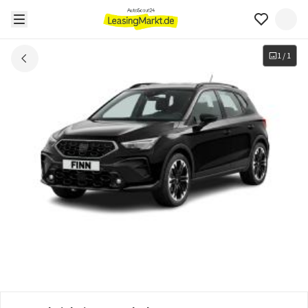
1
/
1