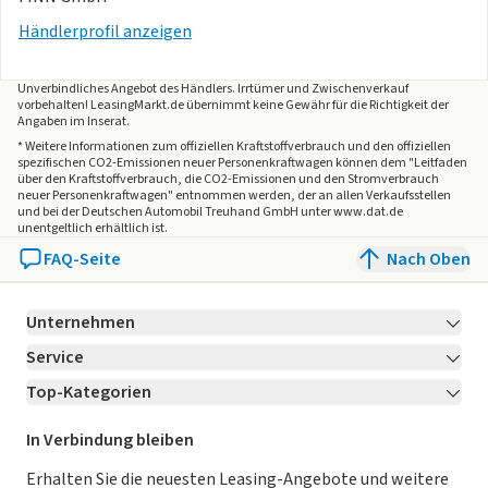
Händlerprofil anzeigen
Unverbindliches Angebot des
Händlers
. Irrtümer und Zwischenverkauf
vorbehalten! LeasingMarkt.de übernimmt keine Gewähr für die Richtigkeit der
Angaben im Inserat.
* Weitere Informationen zum offiziellen Kraftstoffverbrauch und den offiziellen
spezifischen CO2-Emissionen neuer Personenkraftwagen können dem "Leitfaden
über den Kraftstoffverbrauch, die CO2-Emissionen und den Stromverbrauch
neuer Personenkraftwagen" entnommen werden, der an allen Verkaufsstellen
und bei der Deutschen Automobil Treuhand GmbH unter www.dat.de
unentgeltlich erhältlich ist.
FAQ-Seite
Nach Oben
Unternehmen
Service
Über LeasingMarkt.de
Top-Kategorien
Kontakt
Karriere
Jetzt bewerben!
Leasing Deals
Ratgeber
Für Händler
In Verbindung bleiben
Gebrauchtwagen Leasing
Magazin
Kooperation mit AutoScout24
Erhalten Sie die neuesten Leasing-Angebote und weitere