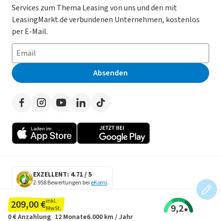
Services zum Thema Leasing von uns und den mit
Leasing ohne Anzahlung
Datenschutz-Einstellungen
AGB
LeasingMarkt.de verbundenen Unternehmen, kostenlos
E-Auto Leasing
So funktioniert’s
Datenschutz
per E-Mail.
Privatleasing
Häufig gestellte Fragen
Impressum
Leasing-Vergleiche
Leasing-Lexikon
Erklärung zur Barrierefreiheit
Absenden
Herstellerverzeichnis
Auto-Tests
Presse
Händlerverzeichnis
Werben auf LeasingMarkt.de
Autoleasing in der Nähe
EXZELLENT: 4.71 / 5
2.958 Bewertungen bei
eKomi
.
SECURE DATA
inkl.
209,00 €
9,2
SSL Encryption
MwSt.
0 €
Anzahlung
12 Monate
6.000 km / Jahr