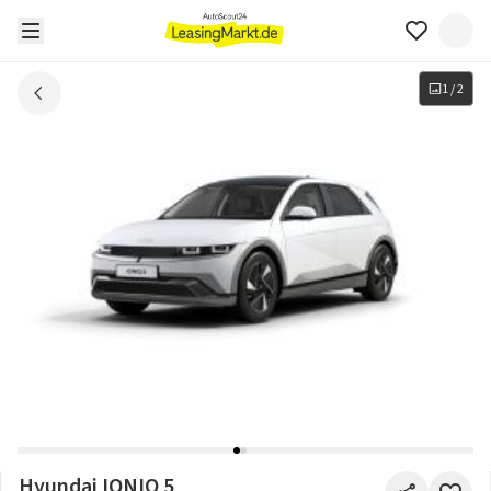
1
/
2
Hyundai IONIQ 5