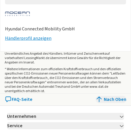
Hyundai Connected Mobility GmbH
Händlerprofil anzeigen
Unverbindliches Angebot des
Händlers
. Irrtümer und Zwischenverkauf
vorbehalten! LeasingMarkt.de übernimmt keine Gewähr für die Richtigkeit der
Angaben im Inserat.
* Weitere Informationen zum offiziellen Kraftstoffverbrauch und den offiziellen
spezifischen CO2-Emissionen neuer Personenkraftwagen können dem "Leitfaden
über den Kraftstoffverbrauch, die CO2-Emissionen und den Stromverbrauch
neuer Personenkraftwagen" entnommen werden, der an allen Verkaufsstellen
und bei der Deutschen Automobil Treuhand GmbH unter www.dat.de
unentgeltlich erhältlich ist.
FAQ-Seite
Nach Oben
Unternehmen
Service
Über LeasingMarkt.de