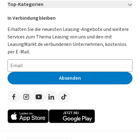
Top-Kategorien
Kontakt
Karriere
Jetzt bewerben!
Leasing Deals
Ratgeber
Für Händler
In Verbindung bleiben
Gebrauchtwagen Leasing
Magazin
Kooperation mit AutoScout24
Erhalten Sie die neuesten Leasing-Angebote und weitere
Services zum Thema Leasing von uns und den mit
Leasing ohne Anzahlung
Datenschutz-Einstellungen
AGB
LeasingMarkt.de verbundenen Unternehmen, kostenlos
E-Auto Leasing
So funktioniert’s
Datenschutz
per E-Mail.
Privatleasing
Häufig gestellte Fragen
Impressum
Leasing-Vergleiche
Leasing-Lexikon
Erklärung zur Barrierefreiheit
Absenden
Herstellerverzeichnis
Auto-Tests
Presse
Händlerverzeichnis
Werben auf LeasingMarkt.de
Autoleasing in der Nähe