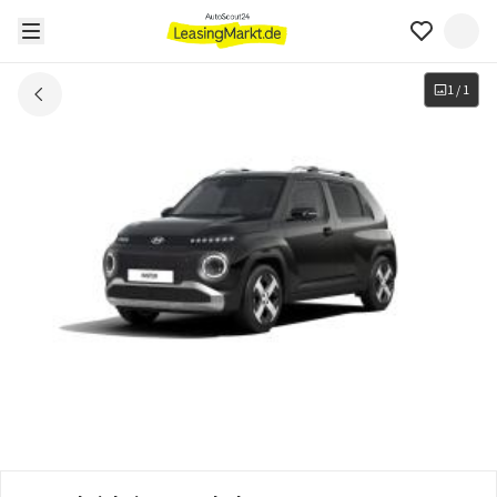
1
/
1