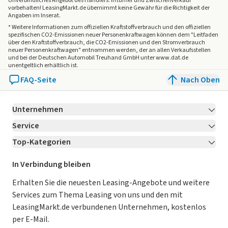
Unverbindliches Angebot des
Händlers
. Irrtümer und Zwischenverkauf
vorbehalten! LeasingMarkt.de übernimmt keine Gewähr für die Richtigkeit der
Angaben im Inserat.
* Weitere Informationen zum offiziellen Kraftstoffverbrauch und den offiziellen
spezifischen CO2-Emissionen neuer Personenkraftwagen können dem "Leitfaden
über den Kraftstoffverbrauch, die CO2-Emissionen und den Stromverbrauch
neuer Personenkraftwagen" entnommen werden, der an allen Verkaufsstellen
und bei der Deutschen Automobil Treuhand GmbH unter www.dat.de
unentgeltlich erhältlich ist.
FAQ-Seite
Nach Oben
Unternehmen
Service
Über LeasingMarkt.de
Top-Kategorien
Kontakt
Karriere
Jetzt bewerben!
Leasing Deals
Ratgeber
Für Händler
In Verbindung bleiben
Gebrauchtwagen Leasing
Magazin
Kooperation mit AutoScout24
Erhalten Sie die neuesten Leasing-Angebote und weitere
Services zum Thema Leasing von uns und den mit
Leasing ohne Anzahlung
Datenschutz-Einstellungen
AGB
LeasingMarkt.de verbundenen Unternehmen, kostenlos
E-Auto Leasing
So funktioniert’s
Datenschutz
per E-Mail.