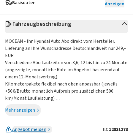
Basisdaten
Anzeigen
Fahrzeugbeschreibung
MOCEAN - Ihr Hyundai Auto Abo direkt vom Hersteller.
Lieferung an Ihre Wunschadresse Deutschlandweit nur 249,-
EUR
Verschiedene Abo Laufzeiten von 3,6, 12 bis hin zu 24 Monate
(angezeigte, monatliche Rate im Angebot basierend auf
einem 12-Monatsvertrag).
Kilometerpakete flexibel nach oben anpassbar (jeweils
+50€/Brutto monatlich Aufpreis pro zusätzlichen 500
km/Monat Laufleistung).
Vorhang auf für unser erstes Elektromodell im
Mehr anzeigen
Kleinstwagensegment.
Der neue Hyundai INSTER begeistert mit seinem
unverwechselbaren Look, einem innovativen Raumkonzept
Angebot melden
ID:
12831273