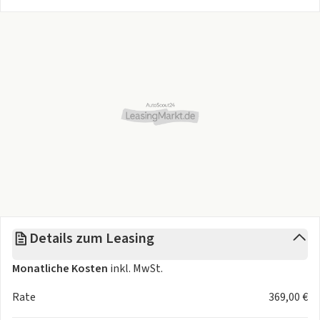
und vielen serienmäßigen Extras. Kompakt, vielseitig und
nachhaltig passt sich der vollelektrische Stadt-Flitzer
deinem Lifestyle an.
Are you in?
Hyundai Inster Prime 85kW (115 PS) Batterie 49 kWh:
Energieverbrauch kombiniert: 15,1 kWh/100 km; CO₂-
Emissionen kombiniert: 0 g/km; CO₂-Klasse: A. Elektrische
Reichweite bei voller Batterie nach WLTP: 360 km
Details zum Leasing
Monatliche Kosten
inkl. MwSt.
Rate
369,00 €