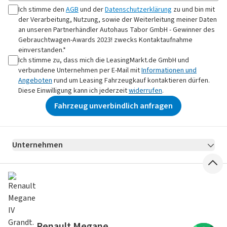
Ich stimme den
AGB
und der
Datenschutzerklärung
zu und bin mit
der Verarbeitung, Nutzung, sowie der Weiterleitung meiner Daten
an
unseren Partnerhändler Autohaus Tabor GmbH - Gewinner des
Gebrauchtwagen-Awards 2023!
zwecks Kontaktaufnahme
einverstanden.*
Ich stimme zu, dass mich die LeasingMarkt.de GmbH und
verbundene Unternehmen per E-Mail mit
Informationen und
Angeboten
rund um Leasing Fahrzeugkauf kontaktieren dürfen.
Diese Einwilligung kann ich jederzeit
widerrufen
.
Fahrzeug unverbindlich anfragen
Unternehmen
AGB
Datenschutz
Impressum
Erklärung zur Barrierefreiheit
Datenschutz-Einstellungen
EXZELLENT: 4.71 / 5
2.958 Bewertungen bei
eKomi
.
SECURE DATA
SSL Encryption
Renault Megane