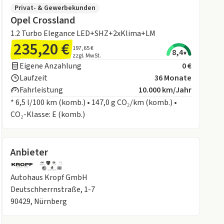
Privat- & Gewerbekunden
Opel Crossland
1.2 Turbo Elegance LED+SHZ+2xKlima+LM
235,20 €
197,65 €
8,4
zzgl. MwSt.
Eigene Anzahlung
0 €
Laufzeit
36 Monate
Fahrleistung
10.000 km/Jahr
* 6,5 l/100 km (komb.) • 147,0 g CO₂/km (komb.) •
CO₂-Klasse: E (komb.)
Anbieter
Autohaus Kropf GmbH
Deutschherrnstraße, 1-7
90429, Nürnberg