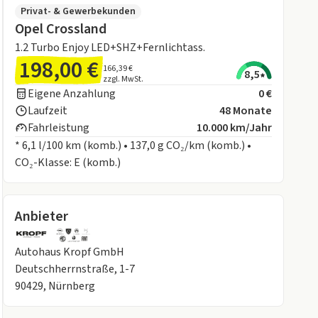
Privat- & Gewerbekunden
Opel Crossland
1.2 Turbo Enjoy LED+SHZ+Fernlichtass.
198,00 €
166,39 €
8,5
zzgl. MwSt.
Eigene Anzahlung
0 €
Laufzeit
48 Monate
Fahrleistung
10.000 km/Jahr
* 6,1 l/100 km (komb.) • 137,0 g CO₂/km (komb.) •
CO₂-Klasse: E (komb.)
Anbieter
Autohaus Kropf GmbH
Deutschherrnstraße, 1-7
90429, Nürnberg