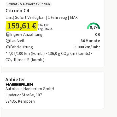
Privat- & Gewerbekunden
Citroën C4
Lim.| Sofort Verfügbar | 1 Fahrzeug | MAX
159,61 €
134,13 €
8,7
zzgl. MwSt.
Eigene Anzahlung
0 €
Laufzeit
36 Monate
Fahrleistung
5.000 km/Jahr
* 7,0 l/100 km (komb.) • 136,0 g CO₂/km (komb.) •
CO₂-Klasse: E (komb.)
Anbieter
Autohaus Haeberlen GmbH
Lindauer Straße, 107
87435, Kempten