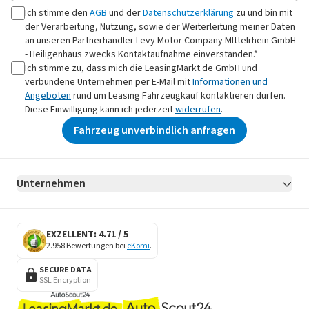
Ich stimme den
AGB
und der
Datenschutzerklärung
zu und bin mit
der Verarbeitung, Nutzung, sowie der Weiterleitung meiner Daten
an
unseren Partnerhändler Levy Motor Company MIttelrhein GmbH
- Heiligenhaus
zwecks Kontaktaufnahme
einverstanden.*
Ich stimme zu, dass mich die LeasingMarkt.de GmbH und
verbundene Unternehmen per E-Mail mit
Informationen und
Angeboten
rund um Leasing Fahrzeugkauf kontaktieren dürfen.
Diese Einwilligung kann ich jederzeit
widerrufen
.
Fahrzeug unverbindlich anfragen
Unternehmen
AGB
Datenschutz
Impressum
Erklärung zur Barrierefreiheit
Datenschutz-Einstellungen
EXZELLENT: 4.71 / 5
2.958 Bewertungen bei
eKomi
.
SECURE DATA
SSL Encryption