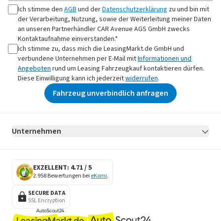
Ich stimme den
AGB
und der
Datenschutzerklärung
zu und bin mit
der Verarbeitung, Nutzung, sowie der Weiterleitung meiner Daten
an
unseren Partnerhändler CAR Avenue AGS GmbH
zwecks
Kontaktaufnahme
einverstanden.*
Ich stimme zu, dass mich die LeasingMarkt.de GmbH und
verbundene Unternehmen per E-Mail mit
Informationen und
Angeboten
rund um Leasing Fahrzeugkauf kontaktieren dürfen.
Diese Einwilligung kann ich jederzeit
widerrufen
.
Fahrzeug unverbindlich anfragen
Unternehmen
AGB
Datenschutz
Impressum
Erklärung zur Barrierefreiheit
Datenschutz-Einstellungen
EXZELLENT: 4.71 / 5
2.958 Bewertungen bei
eKomi
.
SECURE DATA
SSL Encryption