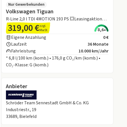
Nur Gewerbekunden
Volkswagen Tiguan
R-Line 2,0 l TDI 4MOTION 193 PS 💥Leasingaktion💥
319,00 €
Für Sie vorbestellt!
zzgl.
8,6
MwSt.
Eigene Anzahlung
0 €
Laufzeit
36 Monate
Fahrleistung
10.000 km/Jahr
* 6,8 l/100 km (komb.) • 176,0 g CO₂/km (komb.) •
CO₂-Klasse: G (komb.)
Anbieter
Schröder Team Sennestadt GmbH & Co. KG
Industriestr., 19
33689, Bielefeld