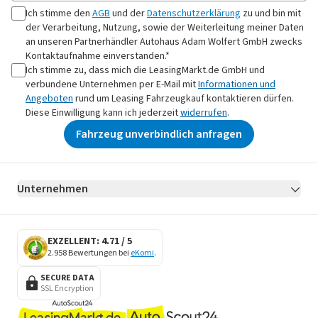
Ich stimme den
AGB
und der
Datenschutzerklärung
zu und bin mit
der Verarbeitung, Nutzung, sowie der Weiterleitung meiner Daten
an
unseren Partnerhändler Autohaus Adam Wolfert GmbH
zwecks
Kontaktaufnahme
einverstanden.*
Ich stimme zu, dass mich die LeasingMarkt.de GmbH und
verbundene Unternehmen per E-Mail mit
Informationen und
Angeboten
rund um Leasing Fahrzeugkauf kontaktieren dürfen.
Diese Einwilligung kann ich jederzeit
widerrufen
.
Fahrzeug unverbindlich anfragen
Unternehmen
AGB
Datenschutz
Impressum
Erklärung zur Barrierefreiheit
Datenschutz-Einstellungen
EXZELLENT: 4.71 / 5
2.958 Bewertungen bei
eKomi
.
SECURE DATA
SSL Encryption