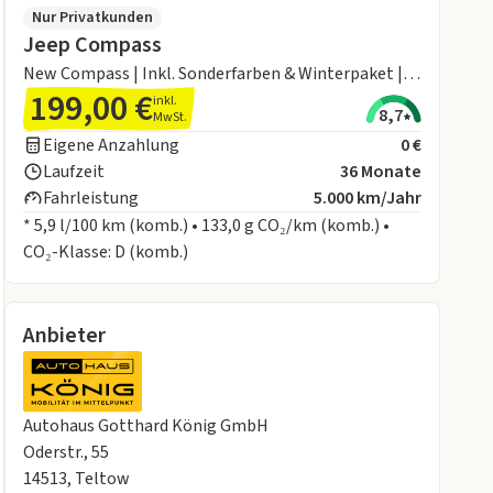
Nur Privatkunden
Jeep Compass
New Compass | Inkl. Sonderfarben & Winterpaket |
199,00 €
Sofort verfügbar 🚀
inkl.
8,7
MwSt.
Eigene Anzahlung
0 €
Laufzeit
36 Monate
Fahrleistung
5.000 km/Jahr
* 5,9 l/100 km (komb.) • 133,0 g CO₂/km (komb.) •
CO₂-Klasse: D (komb.)
Anbieter
Autohaus Gotthard König GmbH
Oderstr., 55
14513, Teltow