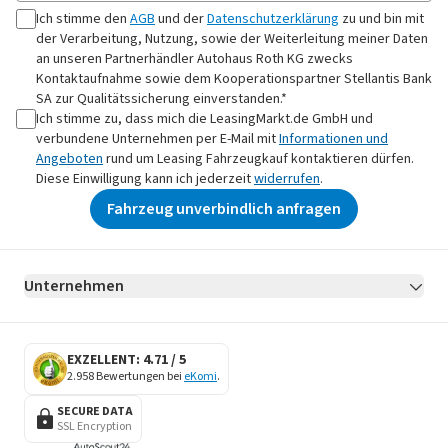
Ich stimme den
AGB
und der
Datenschutzerklärung
zu und bin mit
der Verarbeitung, Nutzung, sowie der Weiterleitung meiner Daten
an
unseren Partnerhändler Autohaus Roth KG
zwecks
Kontaktaufnahme
sowie dem Kooperationspartner Stellantis Bank
SA zur Qualitätssicherung
einverstanden.*
Ich stimme zu, dass mich die LeasingMarkt.de GmbH und
verbundene Unternehmen per E-Mail mit
Informationen und
Angeboten
rund um Leasing Fahrzeugkauf kontaktieren dürfen.
Diese Einwilligung kann ich jederzeit
widerrufen
.
Fahrzeug unverbindlich anfragen
Unternehmen
AGB
Datenschutz
Impressum
Erklärung zur Barrierefreiheit
Datenschutz-Einstellungen
EXZELLENT: 4.71 / 5
2.958 Bewertungen bei
eKomi
.
SECURE DATA
SSL Encryption