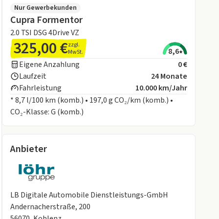
Nur Gewerbekunden
Cupra Formentor
2.0 TSI DSG 4Drive VZ
325,00 €
zzgl.
8,6
MwSt.
Eigene Anzahlung
0 €
Laufzeit
24 Monate
Fahrleistung
10.000 km/Jahr
* 8,7 l/100 km (komb.) • 197,0 g CO₂/km (komb.) •
CO₂-Klasse: G (komb.)
Anbieter
LB Digitale Automobile Dienstleistungs-GmbH
Andernacherstraße, 200
56070, Koblenz