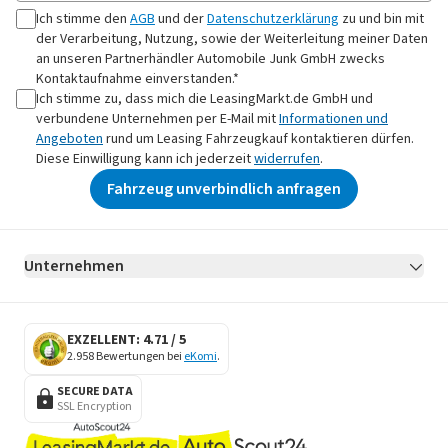
Ich stimme den
AGB
und der
Datenschutzerklärung
zu und bin mit
der Verarbeitung, Nutzung, sowie der Weiterleitung meiner Daten
an
unseren Partnerhändler Automobile Junk GmbH
zwecks
Kontaktaufnahme
einverstanden.*
Ich stimme zu, dass mich die LeasingMarkt.de GmbH und
verbundene Unternehmen per E-Mail mit
Informationen und
Angeboten
rund um Leasing Fahrzeugkauf kontaktieren dürfen.
Diese Einwilligung kann ich jederzeit
widerrufen
.
Fahrzeug unverbindlich anfragen
Unternehmen
AGB
Datenschutz
Impressum
Erklärung zur Barrierefreiheit
Datenschutz-Einstellungen
EXZELLENT: 4.71 / 5
2.958 Bewertungen bei
eKomi
.
SECURE DATA
SSL Encryption