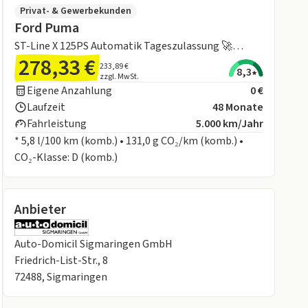
Privat- & Gewerbekunden
Ford Puma
ST-Line X 125PS Automatik Tageszulassung 🚀
278,33 €
SOFORT-VERFÜGBAR🚀
233,89 €
8,3
zzgl. MwSt.
Eigene Anzahlung
0 €
Laufzeit
48 Monate
Fahrleistung
5.000 km/Jahr
* 5,8 l/100 km (komb.) • 131,0 g CO₂/km (komb.) •
CO₂-Klasse: D (komb.)
Anbieter
Auto-Domicil Sigmaringen GmbH
Friedrich-List-Str., 8
72488, Sigmaringen