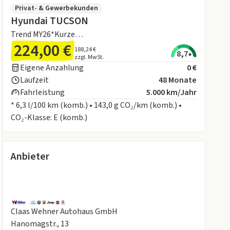
Privat- & Gewerbekunden
Hyundai TUCSON
Trend MY26*Kurze
224,00 €
Lieferzeit*Navi*Rückfahrkamera*Sitzheizung*
188,24 €
8,7
zzgl. MwSt.
Eigene Anzahlung
0 €
Laufzeit
48 Monate
Fahrleistung
5.000 km/Jahr
* 6,3 l/100 km (komb.) • 143,0 g CO₂/km (komb.) •
CO₂-Klasse: E (komb.)
Anbieter
Claas Wehner Autohaus GmbH
Hanomagstr., 13