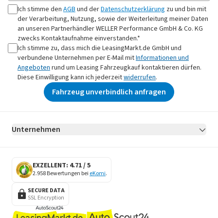
Ich stimme den
AGB
und der
Datenschutzerklärung
zu und bin mit
der Verarbeitung, Nutzung, sowie der Weiterleitung meiner Daten
an
unseren Partnerhändler WELLER Performance GmbH & Co. KG
zwecks Kontaktaufnahme
einverstanden.*
Ich stimme zu, dass mich die LeasingMarkt.de GmbH und
verbundene Unternehmen per E-Mail mit
Informationen und
Angeboten
rund um Leasing Fahrzeugkauf kontaktieren dürfen.
Diese Einwilligung kann ich jederzeit
widerrufen
.
Fahrzeug unverbindlich anfragen
Unternehmen
AGB
Datenschutz
Impressum
Erklärung zur Barrierefreiheit
Datenschutz-Einstellungen
EXZELLENT: 4.71 / 5
2.958 Bewertungen bei
eKomi
.
SECURE DATA
SSL Encryption