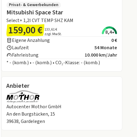
Privat- & Gewerbekunden
Mitsubishi Space Star
Select+ 1,2l CVT TEMP SHZ KAM
159,00 €
133,61 €
8,4
zzgl. MwSt.
Eigene Anzahlung
0 €
Laufzeit
54 Monate
Fahrleistung
10.000 km/Jahr
* - (komb.) • - (komb.) • CO₂-Klasse: - (komb.)
Anbieter
Autocenter Mothor GmbH
An den Burgstücken, 15
39638, Gardelegen