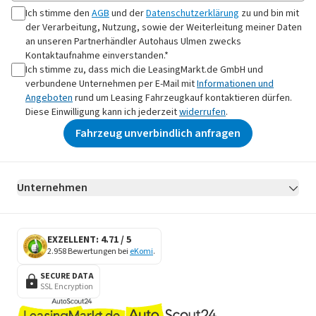
Ich stimme den
AGB
und der
Datenschutzerklärung
zu und bin mit
der Verarbeitung, Nutzung, sowie der Weiterleitung meiner Daten
an
unseren Partnerhändler Autohaus Ulmen
zwecks
Kontaktaufnahme
einverstanden.*
Ich stimme zu, dass mich die LeasingMarkt.de GmbH und
verbundene Unternehmen per E-Mail mit
Informationen und
Angeboten
rund um Leasing Fahrzeugkauf kontaktieren dürfen.
Diese Einwilligung kann ich jederzeit
widerrufen
.
Fahrzeug unverbindlich anfragen
Unternehmen
AGB
Datenschutz
Impressum
Erklärung zur Barrierefreiheit
Datenschutz-Einstellungen
EXZELLENT: 4.71 / 5
2.958 Bewertungen bei
eKomi
.
SECURE DATA
SSL Encryption