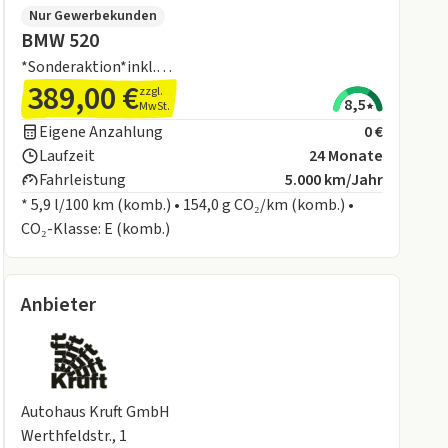
Nur Gewerbekunden
BMW 520
*Sonderaktion*inkl.
389,00 €
Winterräder&Wartungspaket+19LM+Curved
zzgl.
8,5
MwSt.
Display+Sitzh.
Eigene Anzahlung
0 €
Laufzeit
24 Monate
Fahrleistung
5.000 km/Jahr
* 5,9 l/100 km (komb.) • 154,0 g CO₂/km (komb.) •
CO₂-Klasse: E (komb.)
Anbieter
Autohaus Kruft GmbH
Werthfeldstr., 1